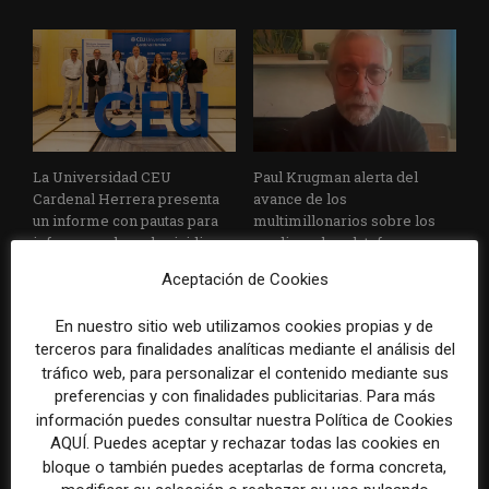
La Universidad CEU
Paul Krugman alerta del
Cardenal Herrera presenta
avance de los
un informe con pautas para
multimillonarios sobre los
informar sobre el suicidio
medios y las plataformas
Aceptación de Cookies
En nuestro sitio web utilizamos cookies propias y de
terceros para finalidades analíticas mediante el análisis del
tráfico web, para personalizar el contenido mediante sus
preferencias y con finalidades publicitarias. Para más
información puedes consultar nuestra Política de Cookies
AQUÍ. Puedes aceptar y rechazar todas las cookies en
La Marea cierra 2025 con
El Premio Gabo 2026
bloque o también puedes aceptarlas de forma concreta,
superávit, pero su
reconoce cinco historias de