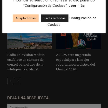
cooperativa pierde 38.542
Brasil, España y El Salvador
modificar su selección o rechazar su uso pulsando
euros
sobre el poder, la memoria y
“Configuración de Cookies”.
Leer más
la violencia
Configuración de
Aceptar todas
Rechazar todas
Cookies
Radio Televisión Madrid
ADEPA crea un premio
establece un sistema de
especial para la mejor
control para el uso de la
cobertura periodística del
inteligencia artificial
Mundial 2026
DEJA UNA RESPUESTA