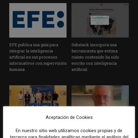
EFE publica una guía para
Substack incorpora una
integrar la inteligencia
herramienta que estima
artificial en sus procesos
cuánto contenido ha sido
informativos con supervisión
escrito con inteligencia
humana
artificial
Aceptación de Cookies
La Universidad CEU
Paul Krugman alerta del
En nuestro sitio web utilizamos cookies propias y de
Cardenal Herrera presenta
avance de los
terceros para finalidades analíticas mediante el análisis del