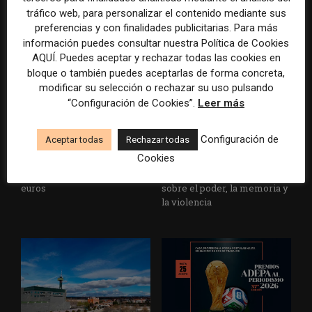
un informe con pautas para
multimillonarios sobre los
tráfico web, para personalizar el contenido mediante sus
informar sobre el suicidio
medios y las plataformas
preferencias y con finalidades publicitarias. Para más
información puedes consultar nuestra Política de Cookies
AQUÍ. Puedes aceptar y rechazar todas las cookies en
bloque o también puedes aceptarlas de forma concreta,
modificar su selección o rechazar su uso pulsando
“Configuración de Cookies”.
Leer más
Configuración de
Aceptar todas
Rechazar todas
La Marea cierra 2025 con
El Premio Gabo 2026
Cookies
superávit, pero su
reconoce cinco historias de
cooperativa pierde 38.542
Brasil, España y El Salvador
euros
sobre el poder, la memoria y
la violencia