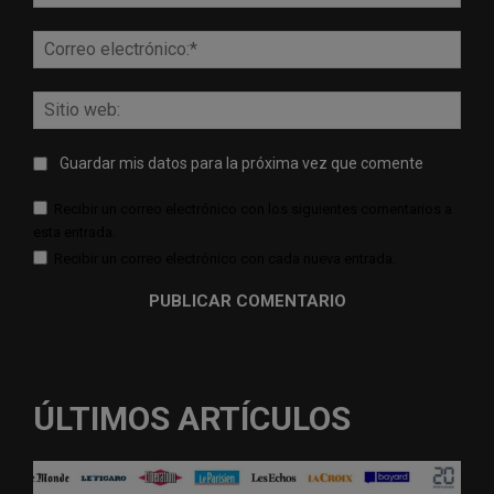
Corr
elect
Sitio
web:
Guardar mis datos para la próxima vez que comente
Recibir un correo electrónico con los siguientes comentarios a
esta entrada.
Recibir un correo electrónico con cada nueva entrada.
ÚLTIMOS ARTÍCULOS