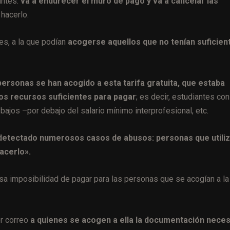
antes:
va a endurecer el muro de pago y va a cancelar las
hacerlo.
res, a la que podían
acogerse aquellos que no tenían suficien
ersonas se han acogido a esta tarifa gratuita, que estaba
os recursos suficientes para pagar
; es decir, estudiantes con
ajos –por debajo del salario mínimo interprofesional, etc.
etectado numerosos casos de abusos: personas que utili
hacerlo».
sa imposibilidad de pagar para las personas que se acogían a la
r correo
a quienes se acogen a ella la documentación neces