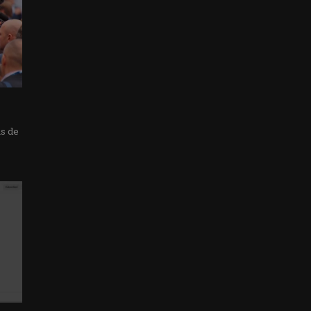
as de