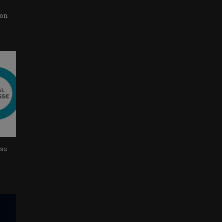
con
 su