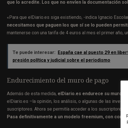
que lo acredite. Los que no envíen la documentación sol
«Para que
elDiario.es
siga existiendo, -indica Ignacio Escol
necesitamos que paguen los que sí se lo pueden permiti
mantenerse con una tarifa de 4 euros al mes el primer año, u
Te puede interesar:
España cae al puesto 29 en libe
presión política y judicial sobre el periodismo
Endurecimiento del muro de pago
Además de esta medida,
elDiario.es endurece su muro d
elDiario.es –la opinión, los análisis, o algunas de las inves
suscriptores. Ahora se permitía acceder a los suscriptores an
Pasa definitivamente a un modelo freemium, con conteni