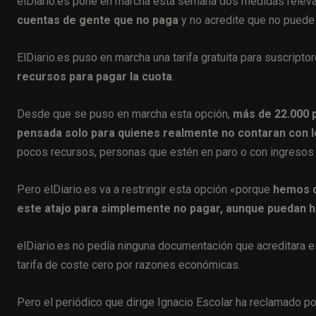
elDiario.es pone en marcha esta semana dos medidas relev
cuentas de gente que no paga
y no acredite que no puede 
ElDiario.es puso en marcha una tarifa gratuita para suscripto
recursos para pagar la cuota
.
Desde que se puso en marcha esta opción,
más de 22.000 p
pensada solo para quienes realmente no contaran con l
pocos recursos, personas que estén en paro o con ingresos b
Pero elDiario.es va a restringir esta opción «porque
hemos d
este atajo para simplemente no pagar, aunque puedan 
elDiario.es no pedía ninguna documentación que acreditara e
tarifa de coste cero por razones económicas.
Pero el periódico que dirige Ignacio Escolar ha reclamado po