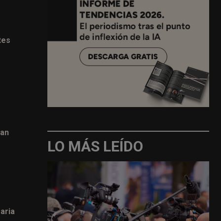
tes
zan
LO MÁS LEÍDO
aria