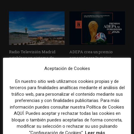
Radio Televisión Madrid
ADEPA crea un premio
establece un sistema de
especial para la mejor
control para el uso de la
cobertura periodística del
Aceptación de Cookies
inteligencia artificial
Mundial 2026
En nuestro sitio web utilizamos cookies propias y de
terceros para finalidades analíticas mediante el análisis del
tráfico web, para personalizar el contenido mediante sus
preferencias y con finalidades publicitarias. Para más
DEJA UNA RESPUESTA
información puedes consultar nuestra Política de Cookies
AQUÍ. Puedes aceptar y rechazar todas las cookies en
bloque o también puedes aceptarlas de forma concreta,
modificar su selección o rechazar su uso pulsando
“Configuración de Cookies”.
Leer más