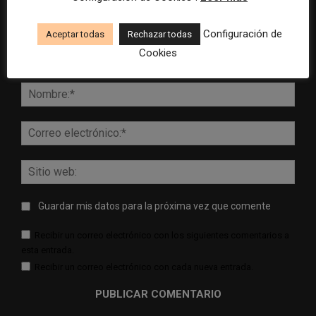
Configuración de
Aceptar todas
Rechazar todas
Cookies
Comentario:
Nomb
Corr
elect
Sitio
web:
Guardar mis datos para la próxima vez que comente
Recibir un correo electrónico con los siguientes comentarios a
esta entrada.
Recibir un correo electrónico con cada nueva entrada.