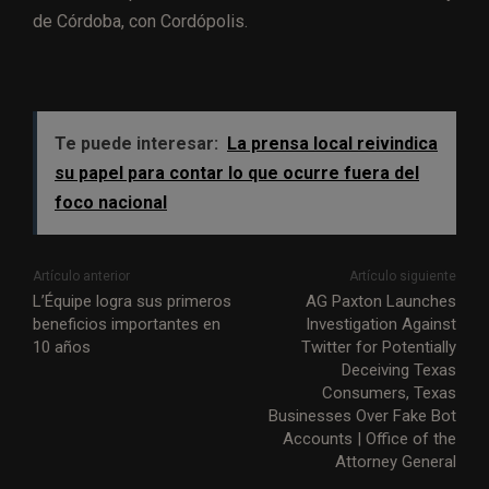
de Córdoba, con Cordópolis.
Te puede interesar:
La prensa local reivindica
su papel para contar lo que ocurre fuera del
foco nacional
Artículo anterior
Artículo siguiente
L’Équipe logra sus primeros
AG Paxton Launches
beneficios importantes en
Investigation Against
10 años
Twitter for Potentially
Deceiving Texas
Consumers, Texas
Businesses Over Fake Bot
Accounts | Office of the
Attorney General