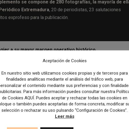
uplemento se compone de 280 fotografías, la mayoría de ell
l Periódico Extremadura
, 20 de periodistas, 23 salutaciones
itos exprofeso para la publicación.
Ringier a su mayor margen operativo histórico
Aceptación de Cookies
Artículo sig
En nuestro sitio web utilizamos cookies propias y de terceros para
Una nueva encuesta sitúa a España en un puesto mu
finalidades analíticas mediante el análisis del tráfico web, para
intermedio en cuanto a confianza en la p
personalizar el contenido mediante sus preferencias y con finalidade
publicitarias. Para más información puedes consultar nuestra Polític
de Cookies AQUÍ. Puedes aceptar y rechazar todas las cookies en
bloque o también puedes aceptarlas de forma concreta, modificar s
selección o rechazar su uso pulsando “Configuración de Cookies”.
Leer más