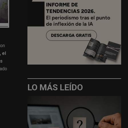
con
 el
us
cado
LO MÁS LEÍDO