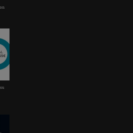
con
 su