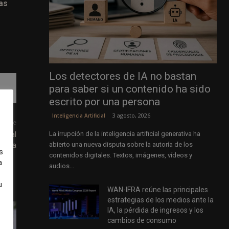
as
Los detectores de IA no bastan
para saber si un contenido ha sido
escrito por una persona
3 agosto, 2026
Inteligencia Artificial
uiente
ndial
La irrupción de la inteligencia artificial generativa ha
rensa
abierto una nueva disputa sobre la autoría de los
s
contenidos digitales. Textos, imágenes, vídeos y
a
audios...
u
WAN-IFRA reúne las principales
estrategias de los medios ante la
IA, la pérdida de ingresos y los
cambios de consumo