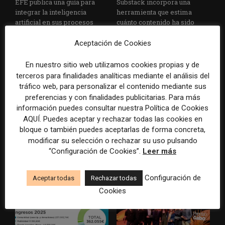
EFE publica una guía para
Substack incorpora una
integrar la inteligencia
herramienta que estima
artificial en sus procesos
cuánto contenido ha sido
informativos con supervisión
escrito con inteligencia
humana
artificial
Aceptación de Cookies
En nuestro sitio web utilizamos cookies propias y de
terceros para finalidades analíticas mediante el análisis del
tráfico web, para personalizar el contenido mediante sus
preferencias y con finalidades publicitarias. Para más
información puedes consultar nuestra Política de Cookies
AQUÍ. Puedes aceptar y rechazar todas las cookies en
bloque o también puedes aceptarlas de forma concreta,
La Universidad CEU
Paul Krugman alerta del
modificar su selección o rechazar su uso pulsando
Cardenal Herrera presenta
avance de los
“Configuración de Cookies”.
Leer más
un informe con pautas para
multimillonarios sobre los
informar sobre el suicidio
medios y las plataformas
Configuración de
Aceptar todas
Rechazar todas
Cookies