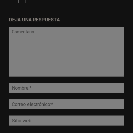
DEJA UNA RESPUESTA
Comentario:
Nomb
Corr
elect
Sitio
web: