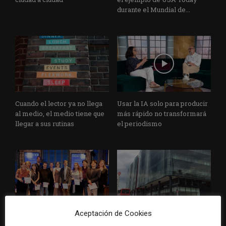
durante el Mundial de...
Cuando el lector ya no llega
Usar la IA solo para producir
al medio, el medio tiene que
más rápido no transformará
llegar a sus rutinas
el periodismo
Aceptación de Cookies
Doce lecciones de Oxford
El periodista ya no basta: los