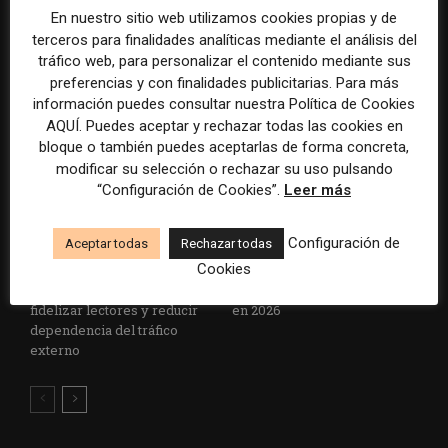
para las redacciones: menos
grandes medios rediseñan
En nuestro sitio web utilizamos cookies propias y de
retórica sobre innovación y
sus redacciones con perfiles
terceros para finalidades analíticas mediante el análisis del
más método periodístico
que no existían hace cinco
tráfico web, para personalizar el contenido mediante sus
años
preferencias y con finalidades publicitarias. Para más
información puedes consultar nuestra Política de Cookies
AQUÍ. Puedes aceptar y rechazar todas las cookies en
bloque o también puedes aceptarlas de forma concreta,
modificar su selección o rechazar su uso pulsando
“Configuración de Cookies”.
Leer más
Configuración de
Aceptar todas
Rechazar todas
Las aplicaciones móviles
La desinformación, los
Cookies
ganan peso para los medios
recortes y la IA concentran la
como vía directa para
presión sobre los periodistas
fidelizar lectores y reducir
en 2026
dependencia del tráfico
externo