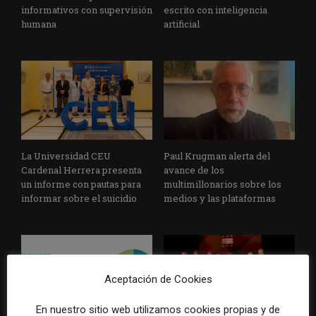
informativos con supervisión
escrito con inteligencia
humana
artificial
La Universidad CEU
Paul Krugman alerta del
Cardenal Herrera presenta
avance de los
un informe con pautas para
multimillonarios sobre los
informar sobre el suicidio
medios y las plataformas
Aceptación de Cookies
En nuestro sitio web utilizamos cookies propias y de