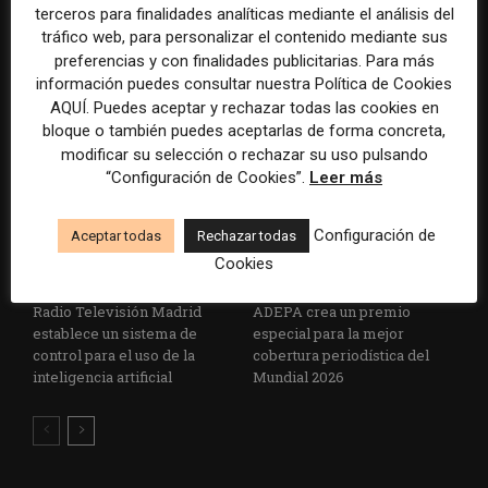
terceros para finalidades analíticas mediante el análisis del
La Marea cierra 2025 con
El Premio Gabo 2026
tráfico web, para personalizar el contenido mediante sus
superávit, pero su
reconoce cinco historias de
preferencias y con finalidades publicitarias. Para más
cooperativa pierde 38.542
Brasil, España y El Salvador
información puedes consultar nuestra Política de Cookies
euros
sobre el poder, la memoria y
AQUÍ. Puedes aceptar y rechazar todas las cookies en
la violencia
bloque o también puedes aceptarlas de forma concreta,
modificar su selección o rechazar su uso pulsando
“Configuración de Cookies”.
Leer más
Configuración de
Aceptar todas
Rechazar todas
Cookies
Radio Televisión Madrid
ADEPA crea un premio
establece un sistema de
especial para la mejor
control para el uso de la
cobertura periodística del
inteligencia artificial
Mundial 2026