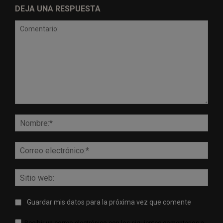
DEJA UNA RESPUESTA
Comentario:
Nomb
Corr
elect
Sitio
web:
Guardar mis datos para la próxima vez que comente
Recibir un correo electrónico con los siguientes comentarios a