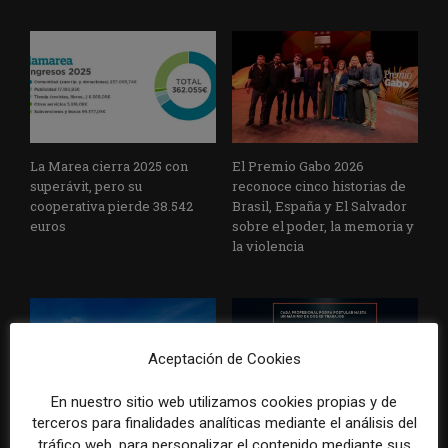
La Marea cierra 2025 con
El Premio Gabo 2026
superávit, pero su
reconoce cinco historias de
cooperativa pierde 38.542
Brasil, España y El Salvador
euros
sobre el poder, la memoria y
la violencia
Aceptación de Cookies
En nuestro sitio web utilizamos cookies propias y de
terceros para finalidades analíticas mediante el análisis del
Radio Televisión Madrid
ADEPA crea un premio
tráfico web, para personalizar el contenido mediante sus