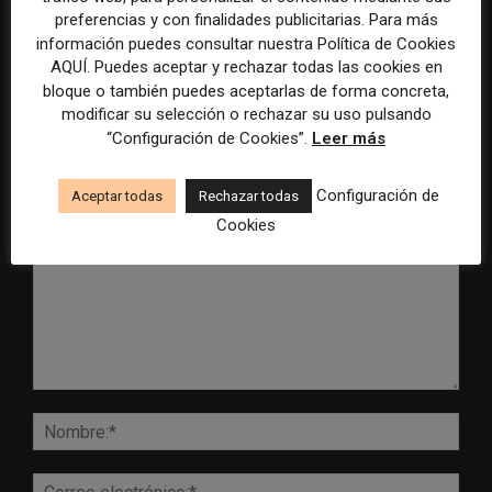
establece un sistema de
especial para la mejor
preferencias y con finalidades publicitarias. Para más
control para el uso de la
cobertura periodística del
información puedes consultar nuestra Política de Cookies
inteligencia artificial
Mundial 2026
AQUÍ. Puedes aceptar y rechazar todas las cookies en
bloque o también puedes aceptarlas de forma concreta,
modificar su selección o rechazar su uso pulsando
“Configuración de Cookies”.
Leer más
DEJA UNA RESPUESTA
Configuración de
Aceptar todas
Rechazar todas
Cookies
Comentario:
Nomb
Corr