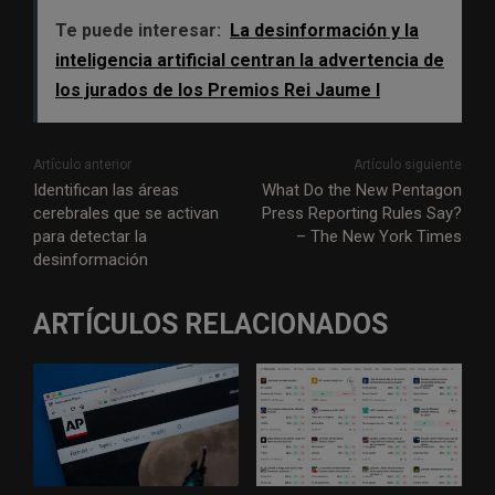
i
c
n
a
l
a
a
s
Te puede interesar:
La desinformación y la
t
e
k
t
e
i
i
s
inteligencia artificial centran la advertencia de
t
b
e
s
g
l
l
a
los jurados de los Premios Rei Jaume I
e
o
d
A
r
g
r
o
I
p
a
e
Artículo anterior
Artículo siguiente
k
n
p
m
Identifican las áreas
What Do the New Pentagon
cerebrales que se activan
Press Reporting Rules Say?
para detectar la
– The New York Times
desinformación
ARTÍCULOS RELACIONADOS