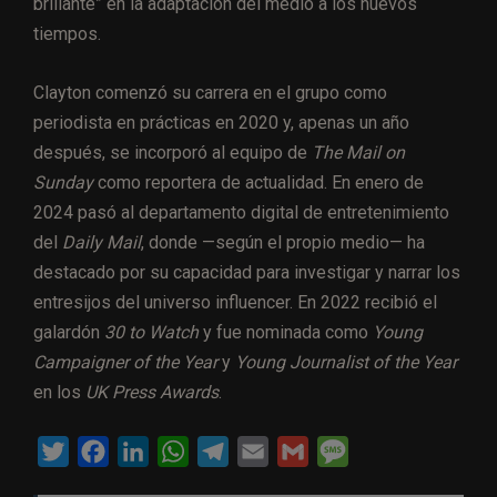
brillante” en la adaptación del medio a los nuevos
tiempos.
Clayton comenzó su carrera en el grupo como
periodista en prácticas en 2020 y, apenas un año
después, se incorporó al equipo de
The Mail on
Sunday
como reportera de actualidad. En enero de
2024 pasó al departamento digital de entretenimiento
del
Daily Mail
, donde —según el propio medio— ha
destacado por su capacidad para investigar y narrar los
entresijos del universo influencer. En 2022 recibió el
galardón
30 to Watch
y fue nominada como
Young
Campaigner of the Year
y
Young Journalist of the Year
en los
UK Press Awards
.
T
F
L
W
T
E
G
M
w
a
i
h
e
m
m
e