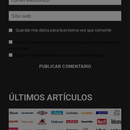
elect
Sitio
web:
Guardar mis datos para la próxima vez que comente
Recibir un correo electrónico con los siguientes comentarios a
esta entrada.
Recibir un correo electrónico con cada nueva entrada.
ÚLTIMOS ARTÍCULOS