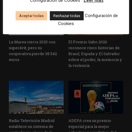
“Configuración de Cookies”.
Leer más
Configuración de
Aceptar todas
Rechazar todas
Cookies
La Marea cierra 2025 con
El Premio Gabo 2026
superávit, pero su
reconoce cinco historias de
cooperativa pierde 38.542
Brasil, España y El Salvador
euros
sobre el poder, la memoria y
la violencia
Radio Televisión Madrid
ADEPA crea un premio
establece un sistema de
especial para la mejor