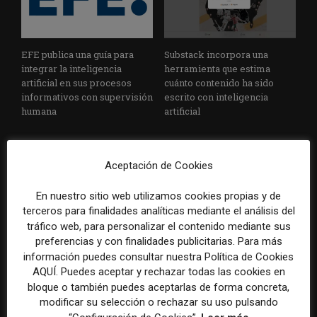
EFE publica una guía para
Substack incorpora una
integrar la inteligencia
herramienta que estima
artificial en sus procesos
cuánto contenido ha sido
informativos con supervisión
escrito con inteligencia
humana
artificial
Aceptación de Cookies
En nuestro sitio web utilizamos cookies propias y de
terceros para finalidades analíticas mediante el análisis del
tráfico web, para personalizar el contenido mediante sus
preferencias y con finalidades publicitarias. Para más
La Universidad CEU
Paul Krugman alerta del
información puedes consultar nuestra Política de Cookies
Cardenal Herrera presenta
avance de los
un informe con pautas para
multimillonarios sobre los
AQUÍ. Puedes aceptar y rechazar todas las cookies en
informar sobre el suicidio
medios y las plataformas
bloque o también puedes aceptarlas de forma concreta,
modificar su selección o rechazar su uso pulsando