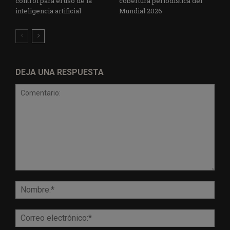
control para el uso de la
cobertura periodística del
inteligencia artificial
Mundial 2026
DEJA UNA RESPUESTA
Comentario:
Nomb
Corr
elect