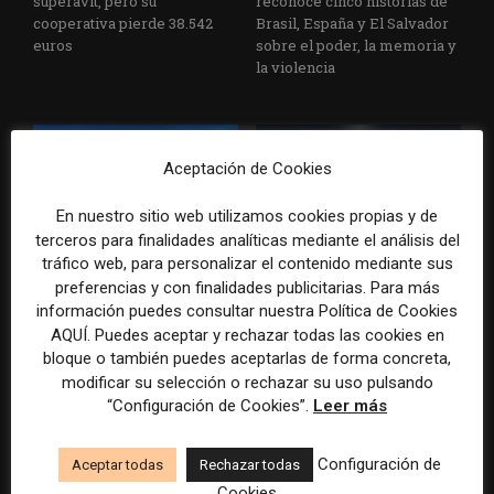
superávit, pero su
reconoce cinco historias de
cooperativa pierde 38.542
Brasil, España y El Salvador
euros
sobre el poder, la memoria y
la violencia
Aceptación de Cookies
En nuestro sitio web utilizamos cookies propias y de
terceros para finalidades analíticas mediante el análisis del
tráfico web, para personalizar el contenido mediante sus
Radio Televisión Madrid
ADEPA crea un premio
preferencias y con finalidades publicitarias. Para más
establece un sistema de
especial para la mejor
información puedes consultar nuestra Política de Cookies
control para el uso de la
cobertura periodística del
AQUÍ. Puedes aceptar y rechazar todas las cookies en
inteligencia artificial
Mundial 2026
bloque o también puedes aceptarlas de forma concreta,
modificar su selección o rechazar su uso pulsando
“Configuración de Cookies”.
Leer más
Configuración de
Aceptar todas
Rechazar todas
DEJA UNA RESPUESTA
Cookies