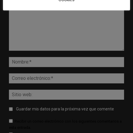
Comentario:
Nomb
Corr
elect
Sitio
web:
Guardar mis datos para la próxima vez que comente
Recibir un correo electrónico con los siguientes comentarios a
esta entrada.