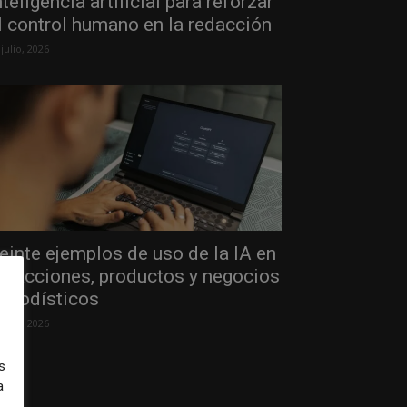
nteligencia artificial para reforzar
l control humano en la redacción
 julio, 2026
einte ejemplos de uso de la IA en
edacciones, productos y negocios
eriodísticos
 julio, 2026
s
a