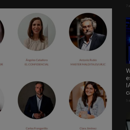
7 
W
e
I
c
5 