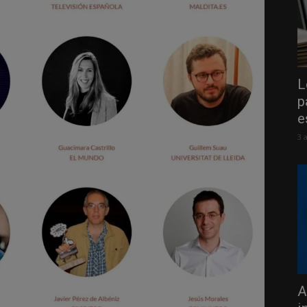
L
p
e
3 
A