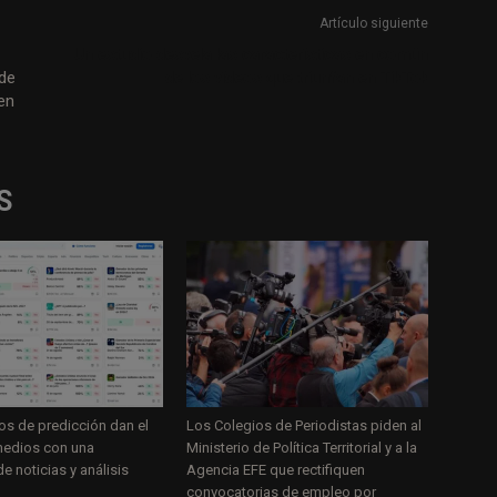
Artículo siguiente
Un estudio desvela las características en común
 de
de los vídeos que triunfan en TikTok
en
S
s de predicción dan el
Los Colegios de Periodistas piden al
 medios con una
Ministerio de Política Territorial y a la
e noticias y análisis
Agencia EFE que rectifiquen
convocatorias de empleo por