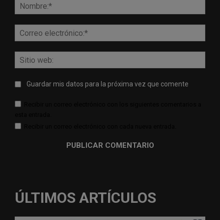
Nomb
Corr
elect
Sitio
web:
Guardar mis datos para la próxima vez que comente
Recibir un correo electrónico con los siguientes comentarios a
esta entrada.
Recibir un correo electrónico con cada nueva entrada.
ÚLTIMOS ARTÍCULOS