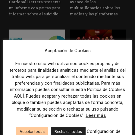
Cardenal Herrera presenta
avance de los
un informe con pautas para
multimillonarios sobre los
informar sobre el suicidio
medios y las plataformas
Aceptación de Cookies
En nuestro sitio web utilizamos cookies propias y de
terceros para finalidades analíticas mediante el análisis del
La Marea cierra 2025 con
El Premio Gabo 2026
superávit, pero su
reconoce cinco historias de
tráfico web, para personalizar el contenido mediante sus
cooperativa pierde 38.542
Brasil, España y El Salvador
preferencias y con finalidades publicitarias. Para más
euros
sobre el poder, la memoria y
información puedes consultar nuestra Política de Cookies
la violencia
AQUÍ. Puedes aceptar y rechazar todas las cookies en
bloque o también puedes aceptarlas de forma concreta,
modificar su selección o rechazar su uso pulsando
“Configuración de Cookies”.
Leer más
Configuración de
Aceptar todas
Rechazar todas