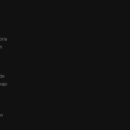
oria
n.
 de
bajo
ón