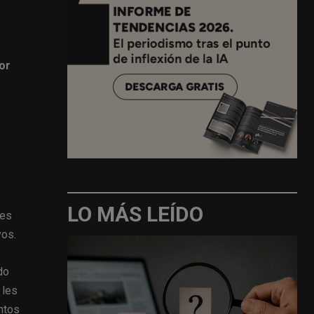
or
LO MÁS LEÍDO
tes
vos.
do
 les
ntos