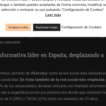
vitan las noticias declaran sentir una fatiga informativa, l
bloque o también puedes aceptarlas de forma concreta, modificar s
selección o rechazar su uso pulsando “Configuración de Cookies”.
enos.
Leer más
s declaran una fatiga informativa menor, con un porcentaje del 3
Configuración de Cookies
Aceptar todas
Rechazar todas
las noticias muestran un nivel más alto de fatiga (58%),
laba evasión y fatiga informativa: los españoles que más fatiga
es relevante.
informativa líder en España, desplazando a
continuo dominio de WhatsApp como la red social más utilizada p
n asiduidad.
Se trata también de la red social más empleada
 de los encuestados declaran utilizarla con finalidad informativ
e cae a segunda posición por primera vez desde que comenzó la
tivo de X (28%) y TikTok (23%) entre los menores de 35 años.