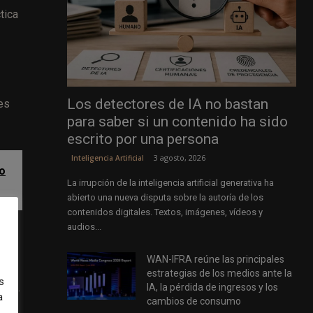
tica
Los detectores de IA no bastan
es
para saber si un contenido ha sido
escrito por una persona
3 agosto, 2026
Inteligencia Artificial
no
La irrupción de la inteligencia artificial generativa ha
abierto una nueva disputa sobre la autoría de los
contenidos digitales. Textos, imágenes, vídeos y
audios...
u
WAN-IFRA reúne las principales
s
estrategias de los medios ante la
s
dos.
IA, la pérdida de ingresos y los
a
cambios de consumo
s. O