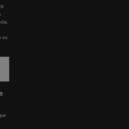
ok
s
dia,
o es
s
que