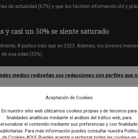
s de actualidad (67%) y que les faciliten información útil y prác
as y casi un 50% se siente saturado
tualmente, 8 puntos más que en 2023. Además, los jóvenes menor
s de esa edad (35%).
grandes medios rediseñan sus redacciones con perfiles que 
Aceptación de Cookies
tación de las noticias y la fatiga informativa es un fenómeno
iento de los ciudadanos, especialmente en lo que respecta a s
En nuestro sitio web utilizamos cookies propias y de terceros para
finalidades analíticas mediante el análisis del tráfico web, para
res de fatiga informativa entre el total de encuestados españole
personalizar el contenido mediante sus preferencias y con finalidade
). Sin embargo, ambos fenómenos demuestran estar muy relaciona
publicitarias. Para más información puedes consultar nuestra Polític
a el 58% entre aquellos ciudadanos que dicen evitar las noticia
de Cookies AQUÍ. Puedes aceptar y rechazar todas las cookies en