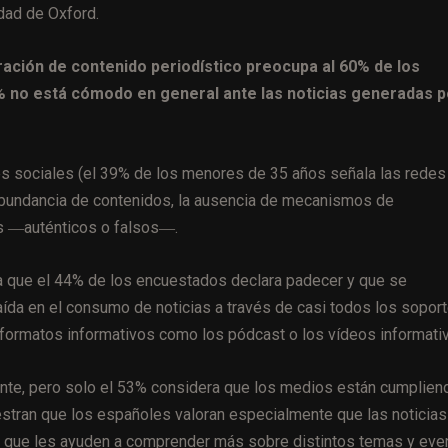
idad de Oxford.
eración de contenido periodístico preocupa al 60% de los
44% no está cómodo en general ante las noticias generadas p
es sociales (el 39% de los menores de 35 años señala las redes
eabundancia de contenidos, la ausencia de mecanismos de
jes ―auténticos o falsos―.
iva que el 44% de los encuestados declara padecer y que se
aída en el consumo de noticias a través de casi todos los sopor
 formatos informativos como los pódcast o los vídeos informati
ante, pero solo el 53% considera que los medios están cumplien
estran que los españoles valoran especialmente que las noticias
), que les ayuden a comprender más sobre distintos temas y eve