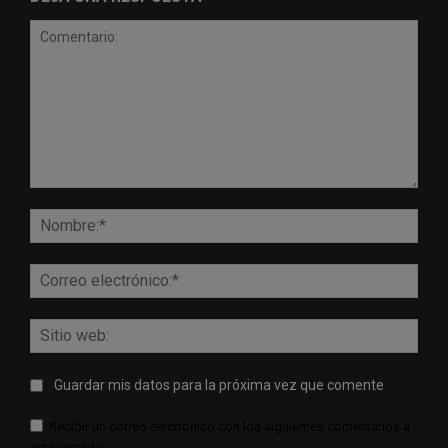
Comentario:
Nomb
Corr
elect
Sitio
web:
Guardar mis datos para la próxima vez que comente
Recibir un correo electrónico con los siguientes comentarios a
esta entrada.