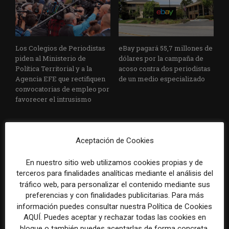
Los Colegios de Periodistas
eBay pagará 55,7 millones de
piden al Ministerio de
dólares por la campaña de
Política Territorial y a la
acoso contra dos periodistas
Agencia EFE que rectifiquen
de un medio especializado
convocatorias de empleo por
favorecer el intrusismo
Aceptación de Cookies
En nuestro sitio web utilizamos cookies propias y de
terceros para finalidades analíticas mediante el análisis del
tráfico web, para personalizar el contenido mediante sus
EFE publica una guía para
Substack incorpora una
preferencias y con finalidades publicitarias. Para más
integrar la inteligencia
herramienta que estima
información puedes consultar nuestra Política de Cookies
artificial en sus procesos
cuánto contenido ha sido
AQUÍ. Puedes aceptar y rechazar todas las cookies en
informativos con supervisión
escrito con inteligencia
bloque o también puedes aceptarlas de forma concreta,