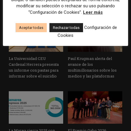
humana
artificial
modificar su selección o rechazar su uso pulsando
“Configuración de Cookies”.
Leer más
Configuración de
Aceptar todas
Rechazar todas
Cookies
La Universidad CEU
Paul Krugman alerta del
Cardenal Herrera presenta
avance de los
un informe con pautas para
multimillonarios sobre los
informar sobre el suicidio
medios y las plataformas
La Marea cierra 2025 con
El Premio Gabo 2026