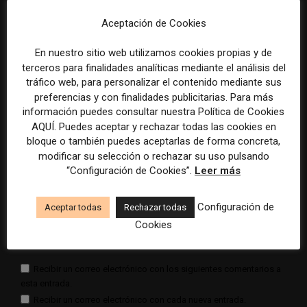
Aceptación de Cookies
En nuestro sitio web utilizamos cookies propias y de
terceros para finalidades analíticas mediante el análisis del
tráfico web, para personalizar el contenido mediante sus
preferencias y con finalidades publicitarias. Para más
información puedes consultar nuestra Política de Cookies
Comentario:
AQUÍ. Puedes aceptar y rechazar todas las cookies en
Nomb
bloque o también puedes aceptarlas de forma concreta,
modificar su selección o rechazar su uso pulsando
Corr
“Configuración de Cookies”.
Leer más
elect
Sitio
Configuración de
Aceptar todas
Rechazar todas
web:
Cookies
Guardar mis datos para la próxima vez que comente
Recibir un correo electrónico con los siguientes comentarios a
esta entrada.
Recibir un correo electrónico con cada nueva entrada.