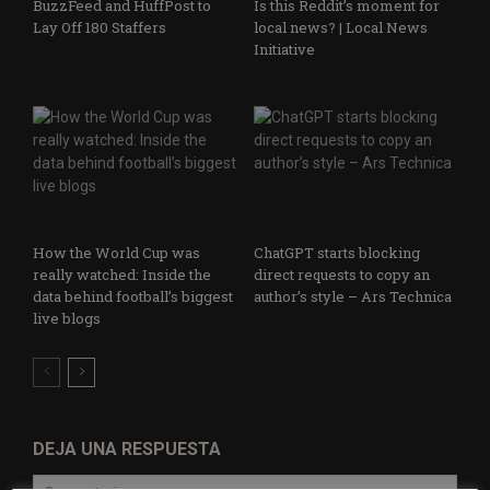
BuzzFeed and HuffPost to
Is this Reddit’s moment for
Lay Off 180 Staffers
local news? | Local News
Initiative
How the World Cup was
ChatGPT starts blocking
really watched: Inside the
direct requests to copy an
data behind football’s biggest
author’s style – Ars Technica
live blogs
DEJA UNA RESPUESTA