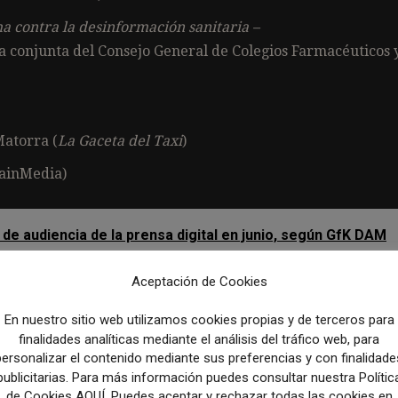
a contra la desinformación sanitaria –
iva conjunta del Consejo General de Colegios Farmacéuticos 
Matorra (
La Gaceta del Taxi
)
painMedia)
 de audiencia de la prensa digital en junio, según GfK DAM
Aceptación de Cookies
emio Especial del Jurado
, un reconocimiento que no admite
 medio u organización cuya labor represente de manera ejemplar 
En nuestro sitio web utilizamos cookies propias y de terceros para
. Este año, el jurado distinguió a
Reporteros Sin Fronteras
por
finalidades analíticas mediante el análisis del tráfico web, para
personalizar el contenido mediante sus preferencias y con finalidade
s contra la libertad de expresión y la promoción del derecho a u
publicitarias. Para más información puedes consultar nuestra Polític
de Cookies AQUÍ. Puedes aceptar y rechazar todas las cookies en