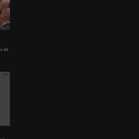
as de