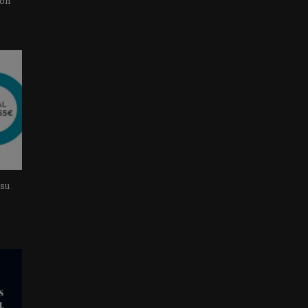
con
 su