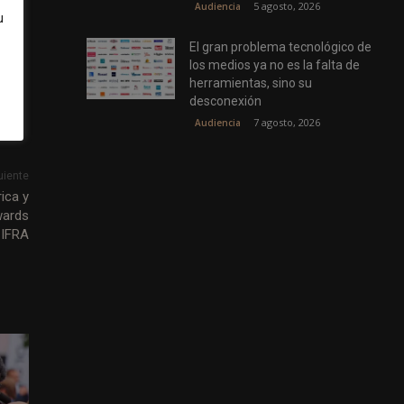
5 agosto, 2026
Audiencia
u
idad
El gran problema tecnológico de
los medios ya no es la falta de
herramientas, sino su
desconexión
7 agosto, 2026
Audiencia
uiente
ica y
wards
-IFRA