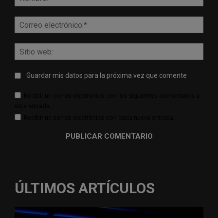
Corr
elect
Sitio
web:
Guardar mis datos para la próxima vez que comente
Recibir un correo electrónico con los siguientes comentarios a
esta entrada.
Recibir un correo electrónico con cada nueva entrada.
ÚLTIMOS ARTÍCULOS