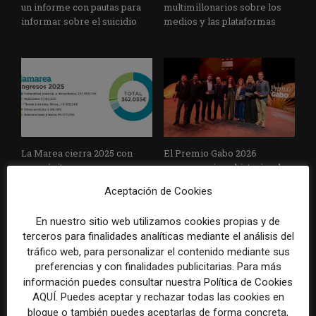
un informe con pautas para
multimillonarios sobre los
informar sobre el suicidio
medios y las plataformas
La Marea cierra 2025 con
El Premio Gabo 2026
superávit, pero su
reconoce cinco historias de
cooperativa pierde 38.542
Brasil, España y El Salvador
Aceptación de Cookies
euros
sobre el poder, la memoria y
la violencia
En nuestro sitio web utilizamos cookies propias y de
terceros para finalidades analíticas mediante el análisis del
tráfico web, para personalizar el contenido mediante sus
preferencias y con finalidades publicitarias. Para más
información puedes consultar nuestra Política de Cookies
AQUÍ. Puedes aceptar y rechazar todas las cookies en
bloque o también puedes aceptarlas de forma concreta,