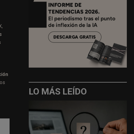
s
X,
s
s
ción
nos
LO MÁS LEÍDO