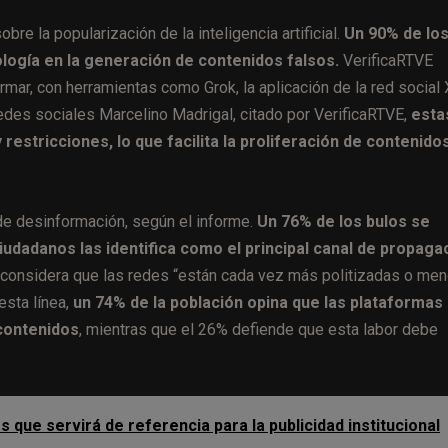
e la popularización de la inteligencia artificial.
Un 90% de lo
logía en la generación de contenidos falsos.
VerificaRTVE
rmar, con herramientas como Grok, la aplicación de la red social 
edes sociales Marcelino Madrigal, citado por VerificaRTVE,
esta
 restricciones, lo que facilita la proliferación de contenido
de desinformación, según el informe.
Un 76% de los bulos se
iudadanos las identifica como el principal canal de propaga
onsidera que las redes “están cada vez más politizadas o me
esta línea,
un 74% de la población opina que las plataformas
contenidos
, mientras que el 26% defiende que esta labor debe
que servirá de referencia para la publicidad institucional