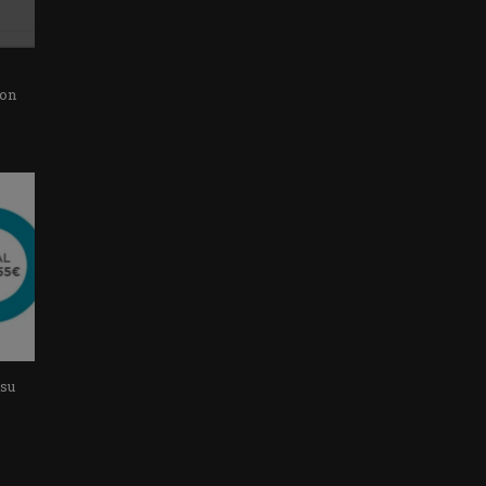
con
 su