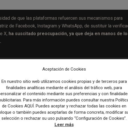
esidad de que las plataformas refuercen sus mecanismos para
triz de Facebook, Instagram y WhatsApp, de sustituir la verifica
ce X,
ha suscitado preocupación, ya que deja en manos de lo
.
Aceptación de Cookies
En nuestro sitio web utilizamos cookies propias y de terceros para
Artículo sig
finalidades analíticas mediante el análisis del tráfico web, para
Diez Minutos renueva su imagen con más actualidad, 
personalizar el contenido mediante sus preferencias y con finalidade
apuesta por lo v
publicitarias. Para más información puedes consultar nuestra Polític
de Cookies AQUÍ. Puedes aceptar y rechazar todas las cookies en
bloque o también puedes aceptarlas de forma concreta, modificar s
selección o rechazar su uso pulsando “Configuración de Cookies”.
Leer más