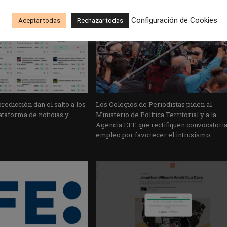
Configuración de Cookies
Aceptar todas
Rechazar todas
edicción dan el salto a los
Los Colegios de Periodistas piden al
taforma de noticias y
Ministerio de Política Territorial y a la
Agencia EFE que rectifiquen convocatori
empleo por favorecer el intrusismo