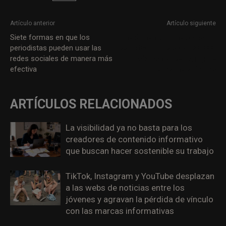
Artículo anterior
Artículo siguiente
Siete formas en que los
The Athletic, un medio nativo
periodistas pueden usar las
deportivo, supera los 500.000
redes sociales de manera más
abonados de pago y se
efectiva
expande a Europa
ARTÍCULOS RELACIONADOS
La visibilidad ya no basta para los
creadores de contenido informativo
que buscan hacer sostenible su trabajo
TikTok, Instagram y YouTube desplazan
a las webs de noticias entre los
jóvenes y agravan la pérdida de vínculo
con las marcas informativas