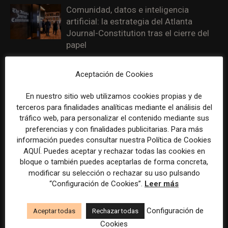
Comunidad, datos e inteligencia
artificial: la estrategia del Atlanta
Journal-Constitution tras el cierre del
papel
La sostenibilidad de los medios
Aceptación de Cookies
depende cada vez más de su valor
diferencial
En nuestro sitio web utilizamos cookies propias y de
terceros para finalidades analíticas mediante el análisis del
La diversificación de ingresos sostiene
tráfico web, para personalizar el contenido mediante sus
preferencias y con finalidades publicitarias. Para más
a los medios pese a estar aún en
información puedes consultar nuestra Política de Cookies
contracción, según el informe World
AQUÍ. Puedes aceptar y rechazar todas las cookies en
Press Trends de WAN-IFRA
bloque o también puedes aceptarlas de forma concreta,
modificar su selección o rechazar su uso pulsando
Herramientas de IA para cartografiar
“Configuración de Cookies”.
Leer más
narrativas de desinformación climática
Configuración de
Aceptar todas
Rechazar todas
Cookies
Los creadores de contenido piden a los