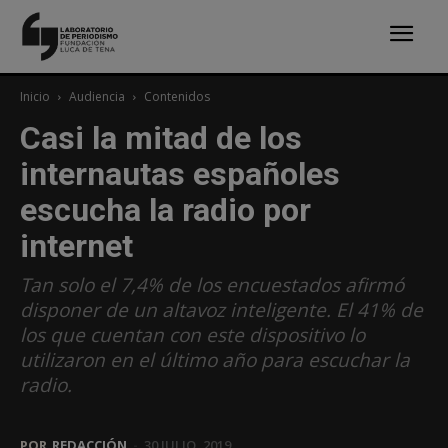
Inicio
Audiencia
Contenidos
Casi la mitad de los
internautas españoles
escucha la radio por
internet
Tan solo el 7,4% de los encuestados afirmó
disponer de un altavoz inteligente. El 41% de
los que cuentan con este dispositivo lo
utilizaron en el último año para escuchar la
radio.
POR
REDACCIÓN
-
30 JULIO, 2019