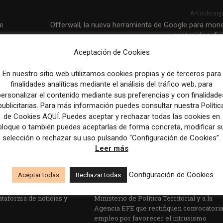
Artículo sig
le
Offerwall, la nueva herramienta de Google para mone
contenidos digi
Aceptación de Cookies
En nuestro sitio web utilizamos cookies propias y de terceros para
finalidades analíticas mediante el análisis del tráfico web, para
personalizar el contenido mediante sus preferencias y con finalidade
publicitarias. Para más información puedes consultar nuestra Polític
de Cookies AQUÍ. Puedes aceptar y rechazar todas las cookies en
bloque o también puedes aceptarlas de forma concreta, modificar s
selección o rechazar su uso pulsando “Configuración de Cookies”.
Leer más
Configuración de Cookies
Aceptar todas
Rechazar todas
edicción dan el salto a los
Los Colegios de Periodistas piden al
taforma de noticias y
Ministerio de Política Territorial y a la
Agencia EFE que rectifiquen convocatori
empleo por favorecer el intrusismo