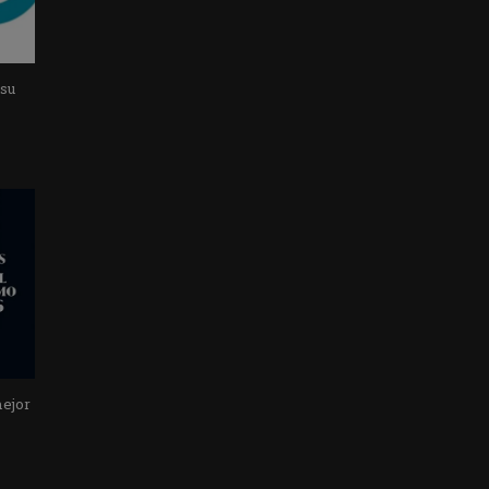
 su
mejor