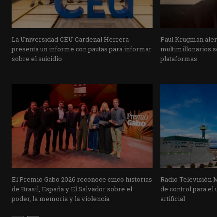
La Universidad CEU Cardenal Herrera
Paul Krugman alert
presenta un informe con pautas para informar
multimillonarios s
sobre el suicidio
plataformas
El Premio Gabo 2026 reconoce cinco historias
Radio Televisión 
de Brasil, España y El Salvador sobre el
de control para el 
poder, la memoria y la violencia
artificial