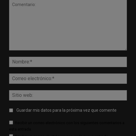
Comentario:
Nomb
Corr
elect
Sitio
web:
Guardar mis datos para la próxima vez que comente
Recibir un correo electrónico con los siguientes comentarios a
esta entrada.