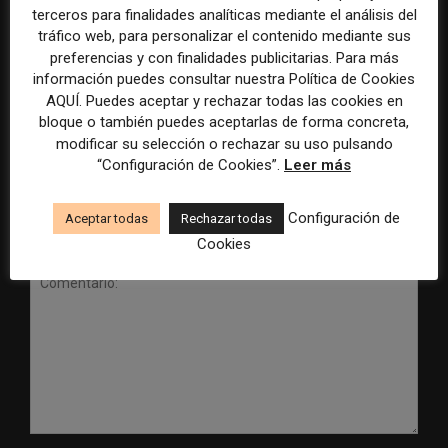
terceros para finalidades analíticas mediante el análisis del
tráfico web, para personalizar el contenido mediante sus
preferencias y con finalidades publicitarias. Para más
Radio Televisión Madrid
ADEPA crea un premio
información puedes consultar nuestra Política de Cookies
establece un sistema de
especial para la mejor
AQUÍ. Puedes aceptar y rechazar todas las cookies en
control para el uso de la
cobertura periodística del
bloque o también puedes aceptarlas de forma concreta,
inteligencia artificial
Mundial 2026
modificar su selección o rechazar su uso pulsando
“Configuración de Cookies”.
Leer más
Configuración de
Aceptar todas
Rechazar todas
DEJA UNA RESPUESTA
Cookies
Comentario: