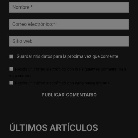
Nomb
Corr
elect
Sitio
web:
Guardar mis datos para la próxima vez que comente
Recibir un correo electrónico con los siguientes comentarios a
esta entrada.
Recibir un correo electrónico con cada nueva entrada.
ÚLTIMOS ARTÍCULOS