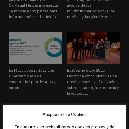
Cardenal Herrera presenta
avance de los
un informe con pautas para
multimillonarios sobre los
informar sobre el suicidio
medios y las plataformas
La Marea cierra 2025 con
El Premio Gabo 2026
superávit, pero su
reconoce cinco historias de
cooperativa pierde 38.542
Brasil, España y El Salvador
euros
sobre el poder, la memoria y
la violencia
Aceptación de Cookies
En nuestro sitio web utilizamos cookies propias y de