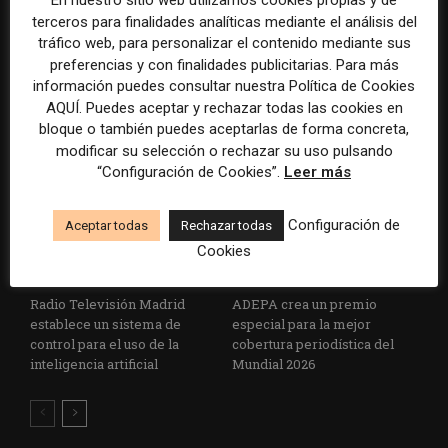
En nuestro sitio web utilizamos cookies propias y de
terceros para finalidades analíticas mediante el análisis del
La Marea cierra 2025 con
El Premio Gabo 2026
tráfico web, para personalizar el contenido mediante sus
superávit, pero su
reconoce cinco historias de
preferencias y con finalidades publicitarias. Para más
cooperativa pierde 38.542
Brasil, España y El Salvador
información puedes consultar nuestra Política de Cookies
euros
sobre el poder, la memoria y
AQUÍ. Puedes aceptar y rechazar todas las cookies en
la violencia
bloque o también puedes aceptarlas de forma concreta,
modificar su selección o rechazar su uso pulsando
“Configuración de Cookies”.
Leer más
Configuración de
Aceptar todas
Rechazar todas
Cookies
Radio Televisión Madrid
ADEPA crea un premio
establece un sistema de
especial para la mejor
control para el uso de la
cobertura periodística del
inteligencia artificial
Mundial 2026