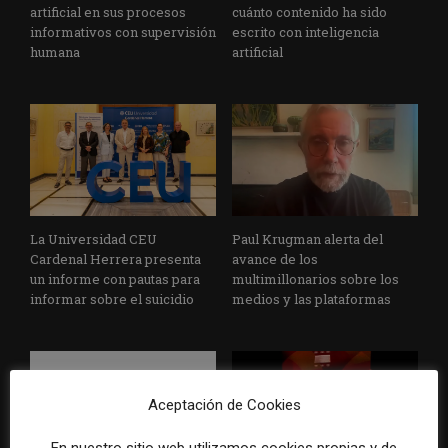
artificial en sus procesos
cuánto contenido ha sido
informativos con supervisión
escrito con inteligencia
humana
artificial
La Universidad CEU
Paul Krugman alerta del
Cardenal Herrera presenta
avance de los
un informe con pautas para
multimillonarios sobre los
informar sobre el suicidio
medios y las plataformas
Aceptación de Cookies