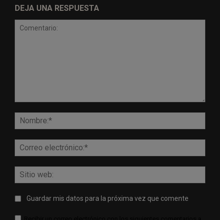
DEJA UNA RESPUESTA
Comentario:
Nomb
Corr
elect
Sitio
web:
Guardar mis datos para la próxima vez que comente
Recibir un correo electrónico con los siguientes comentarios a