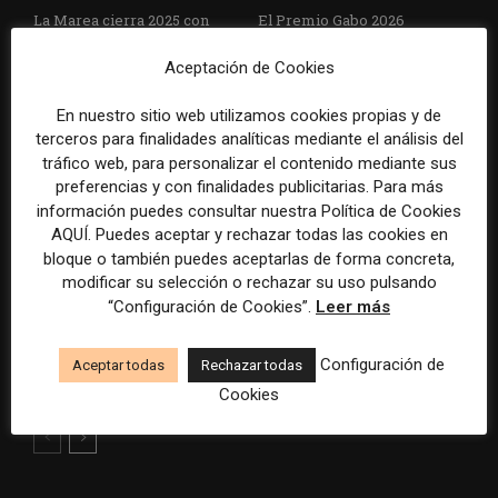
La Marea cierra 2025 con
El Premio Gabo 2026
superávit, pero su
reconoce cinco historias de
cooperativa pierde 38.542
Brasil, España y El Salvador
Aceptación de Cookies
euros
sobre el poder, la memoria y
la violencia
En nuestro sitio web utilizamos cookies propias y de
terceros para finalidades analíticas mediante el análisis del
tráfico web, para personalizar el contenido mediante sus
preferencias y con finalidades publicitarias. Para más
información puedes consultar nuestra Política de Cookies
AQUÍ. Puedes aceptar y rechazar todas las cookies en
bloque o también puedes aceptarlas de forma concreta,
modificar su selección o rechazar su uso pulsando
“Configuración de Cookies”.
Leer más
Radio Televisión Madrid
ADEPA crea un premio
establece un sistema de
especial para la mejor
control para el uso de la
cobertura periodística del
Configuración de
Aceptar todas
Rechazar todas
inteligencia artificial
Mundial 2026
Cookies