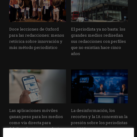
Doce lecciones de Oxford
El periodista ya no basta: los
para las redacciones: menos
grandes medios rediseñan
retórica sobre innovación y
sus redacciones con perfiles
más método periodístico
que no existían hace cinco
años
Las aplicaciones móviles
La desinformación, los
ganan peso para los medios
recortes y la IA concentran la
como vía directa para
presión sobre los periodistas
fidelizar lectores y reducir
en 2026
dependencia del tráfico