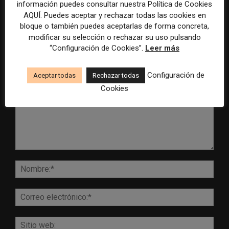
información puedes consultar nuestra Política de Cookies
AQUÍ. Puedes aceptar y rechazar todas las cookies en
bloque o también puedes aceptarlas de forma concreta,
modificar su selección o rechazar su uso pulsando
“Configuración de Cookies”.
Leer más
DEJA UNA RESPUESTA
Configuración de
Aceptar todas
Rechazar todas
Cookies
Comentario:
Nomb
Corr
elect
Sitio