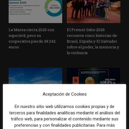
La Marea cierra 2025 con
El Premio Gabo 2026
superávit, pero su
reconoce cinco historias de
cooperativa pierde 38.542
Brasil, España y El Salvador
euros
sobre el poder, la memoria y
la violencia
Aceptación de Cookies
Radio Televisión Madrid
ADEPA crea un premio
En nuestro sitio web utilizamos cookies propias y de
establece un sistema de
especial para la mejor
terceros para finalidades analíticas mediante el análisis del
control para el uso de la
cobertura periodística del
tráfico web, para personalizar el contenido mediante sus
inteligencia artificial
Mundial 2026
preferencias y con finalidades publicitarias. Para más