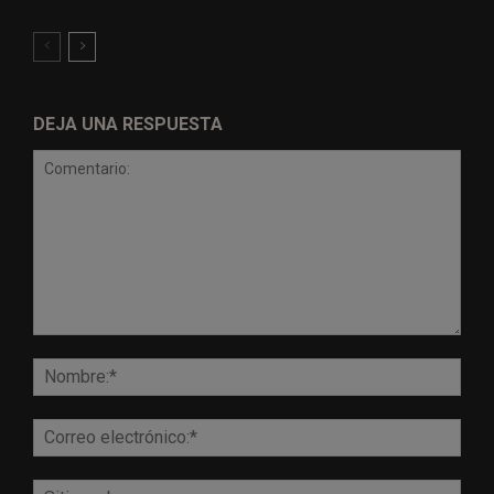
DEJA UNA RESPUESTA
Comentario:
Nomb
Corr
elect
Sitio