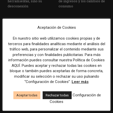
herramientas, sino su
de ingresos y los cambios de
desconexión
consumo
Aceptación de Cookies
En nuestro sitio web utilizamos cookies propias y de
terceros para finalidades analíticas mediante el análisis del
tráfico web, para personalizar el contenido mediante sus
Veinte ejemplos de uso de la
La bolsa ha borrado hasta el
preferencias y con finalidades publicitarias. Para más
IA en redacciones, productos
98% del valor de algunos
información puedes consultar nuestra Política de Cookies
y negocios periodísticos
grandes grupos de prensa
AQUÍ. Puedes aceptar y rechazar todas las cookies en
tradicionales
bloque o también puedes aceptarlas de forma concreta,
modificar su selección o rechazar su uso pulsando
“Configuración de Cookies”.
Leer más
Configuración de
Aceptar todas
Rechazar todas
Cookies