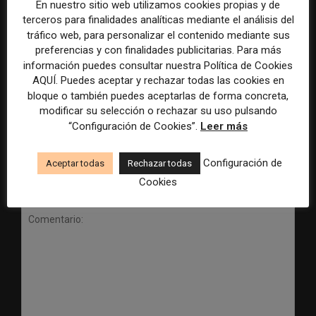
En nuestro sitio web utilizamos cookies propias y de
terceros para finalidades analíticas mediante el análisis del
tráfico web, para personalizar el contenido mediante sus
preferencias y con finalidades publicitarias. Para más
Radio Televisión Madrid
ADEPA crea un premio
información puedes consultar nuestra Política de Cookies
establece un sistema de
especial para la mejor
AQUÍ. Puedes aceptar y rechazar todas las cookies en
control para el uso de la
cobertura periodística del
bloque o también puedes aceptarlas de forma concreta,
inteligencia artificial
Mundial 2026
modificar su selección o rechazar su uso pulsando
“Configuración de Cookies”.
Leer más
Configuración de
Aceptar todas
Rechazar todas
Cookies
DEJA UNA RESPUESTA