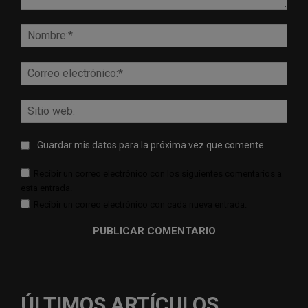
Comentario:
Nomb
Corr
elect
Sitio
web:
Guardar mis datos para la próxima vez que comente
Recibir un correo electrónico con los siguientes comentarios a
esta entrada.
Recibir un correo electrónico con cada nueva entrada.
ÚLTIMOS ARTÍCULOS