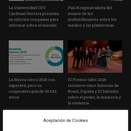
La Universidad CEU
Paul Krugman alerta del
Cardenal Herrera presenta
avance de los
un informe con pautas para
multimillonarios sobre los
informar sobre el suicidio
medios y las plataformas
La Marea cierra 2025 con
El Premio Gabo 2026
superávit, pero su
reconoce cinco historias de
cooperativa pierde 38.542
Brasil, España y El Salvador
euros
sobre el poder, la memoria y
la violencia
Aceptación de Cookies