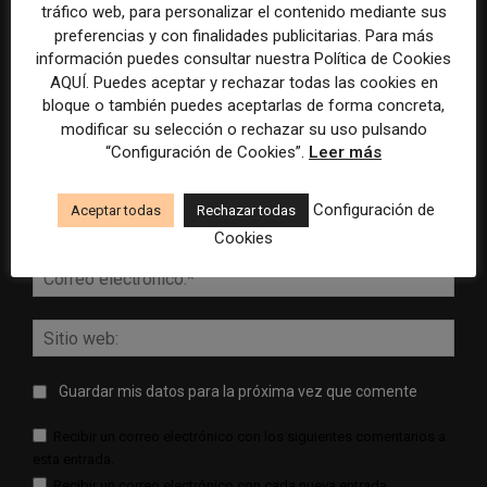
tráfico web, para personalizar el contenido mediante sus
preferencias y con finalidades publicitarias. Para más
información puedes consultar nuestra Política de Cookies
AQUÍ. Puedes aceptar y rechazar todas las cookies en
bloque o también puedes aceptarlas de forma concreta,
modificar su selección o rechazar su uso pulsando
“Configuración de Cookies”.
Leer más
Comentario:
Configuración de
Nomb
Aceptar todas
Rechazar todas
Cookies
Corr
elect
Sitio
web:
Guardar mis datos para la próxima vez que comente
Recibir un correo electrónico con los siguientes comentarios a
esta entrada.
Recibir un correo electrónico con cada nueva entrada.