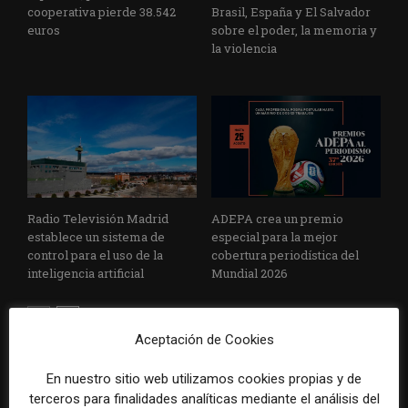
cooperativa pierde 38.542
Brasil, España y El Salvador
euros
sobre el poder, la memoria y
la violencia
Radio Televisión Madrid
ADEPA crea un premio
establece un sistema de
especial para la mejor
control para el uso de la
cobertura periodística del
inteligencia artificial
Mundial 2026
Aceptación de Cookies
En nuestro sitio web utilizamos cookies propias y de
DEJA UNA RESPUESTA
terceros para finalidades analíticas mediante el análisis del