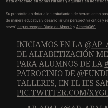
está enfocado en zonas rurales y aquellas en necesidad
Su propósito es dotar a los estudiantes de herramientas para
de manera educativa y desarrollar una perspectiva crítica y re
news’,
según recogen Diario de Almería
y
Almería360.
INICIAMOS EN LA
@AP_
DE ALFABETIZACIÓN ME
PARA ALUMNOS DE LA
PATROCINIO DE
@FUND
TALLERES, EN EL IES SA
PIC.TWITTER.COM/XYG