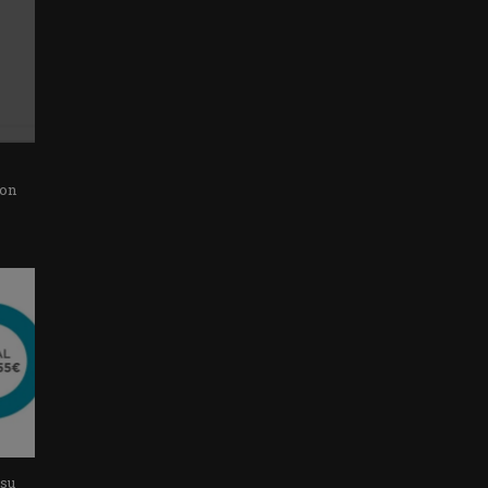
con
 su