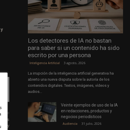
 y
Los detectores de IA no bastan
para saber si un contenido ha sido
escrito por una persona
3 agosto, 2026
Inteligencia Artificial
La irrupción de la inteligencia artificial generativa ha
abierto una nueva disputa sobre la autoría de los
contenidos digitales. Textos, imágenes, vídeos y
audios...
Veinte ejemplos de uso de la IA
s
en redacciones, productos y
uiente
a
negocios periodísticos
n las
31 julio, 2026
Audiencia
ivacy
u