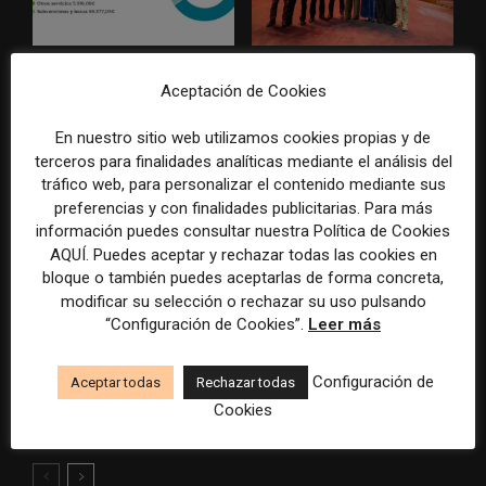
La Marea cierra 2025 con
El Premio Gabo 2026
Aceptación de Cookies
superávit, pero su
reconoce cinco historias de
cooperativa pierde 38.542
Brasil, España y El Salvador
euros
sobre el poder, la memoria y
En nuestro sitio web utilizamos cookies propias y de
la violencia
terceros para finalidades analíticas mediante el análisis del
tráfico web, para personalizar el contenido mediante sus
preferencias y con finalidades publicitarias. Para más
información puedes consultar nuestra Política de Cookies
AQUÍ. Puedes aceptar y rechazar todas las cookies en
bloque o también puedes aceptarlas de forma concreta,
modificar su selección o rechazar su uso pulsando
“Configuración de Cookies”.
Leer más
Radio Televisión Madrid
ADEPA crea un premio
establece un sistema de
especial para la mejor
Configuración de
Aceptar todas
Rechazar todas
control para el uso de la
cobertura periodística del
Cookies
inteligencia artificial
Mundial 2026