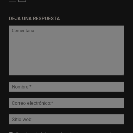
DEJA UNA RESPUESTA
Comentario:
Nomb
Corr
elect
Sitio
web: