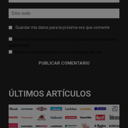
elect
Sitio
web:
Guardar mis datos para la próxima vez que comente
Recibir un correo electrónico con los siguientes comentarios a
esta entrada.
Recibir un correo electrónico con cada nueva entrada.
ÚLTIMOS ARTÍCULOS