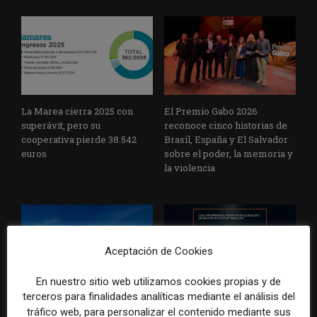
La Marea cierra 2025 con
El Premio Gabo 2026
superávit, pero su
reconoce cinco historias de
cooperativa pierde 38.542
Brasil, España y El Salvador
euros
sobre el poder, la memoria y
la violencia
Aceptación de Cookies
En nuestro sitio web utilizamos cookies propias y de
terceros para finalidades analíticas mediante el análisis del
Radio Televisión Madrid
ADEPA crea un premio
tráfico web, para personalizar el contenido mediante sus
establece un sistema de
especial para la mejor