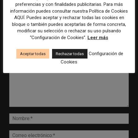
preferencias y con finalidades publicitarias. Para más
control para el uso de la
cobertura periodística del
información puedes consultar nuestra Política de Cookies
inteligencia artificial
Mundial 2026
AQUÍ. Puedes aceptar y rechazar todas las cookies en
bloque o también puedes aceptarlas de forma concreta,
modificar su selección o rechazar su uso pulsando
“Configuración de Cookies”.
Leer más
DEJA UNA RESPUESTA
Configuración de
Aceptar todas
Rechazar todas
Cookies
Comentario:
Nomb
Corr