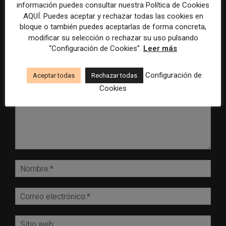
información puedes consultar nuestra Política de Cookies
AQUÍ. Puedes aceptar y rechazar todas las cookies en
bloque o también puedes aceptarlas de forma concreta,
modificar su selección o rechazar su uso pulsando
“Configuración de Cookies”.
Leer más
DEJA UNA RESPUESTA
Configuración de
Aceptar todas
Rechazar todas
Cookies
Comentario:
Nomb
Corr
elect
Sitio