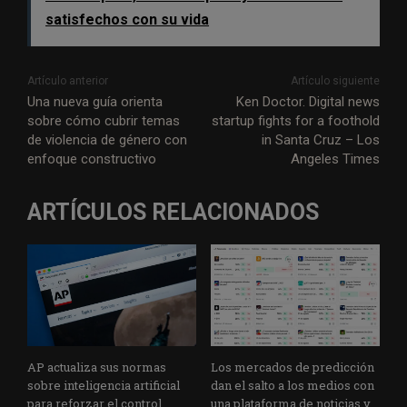
satisfechos con su vida
Artículo anterior
Artículo siguiente
Una nueva guía orienta
Ken Doctor. Digital news
sobre cómo cubrir temas
startup fights for a foothold
de violencia de género con
in Santa Cruz – Los
enfoque constructivo
Angeles Times
ARTÍCULOS RELACIONADOS
AP actualiza sus normas
Los mercados de predicción
sobre inteligencia artificial
dan el salto a los medios con
para reforzar el control
una plataforma de noticias y