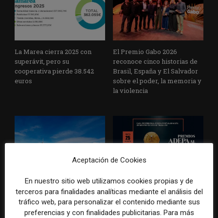
La Marea cierra 2025 con
El Premio Gabo 2026
superávit, pero su
reconoce cinco historias de
cooperativa pierde 38.542
Brasil, España y El Salvador
euros
sobre el poder, la memoria y
la violencia
Aceptación de Cookies
En nuestro sitio web utilizamos cookies propias y de
Radio Televisión Madrid
ADEPA crea un premio
establece un sistema de
especial para la mejor
terceros para finalidades analíticas mediante el análisis del
control para el uso de la
cobertura periodística del
tráfico web, para personalizar el contenido mediante sus
inteligencia artificial
Mundial 2026
preferencias y con finalidades publicitarias. Para más