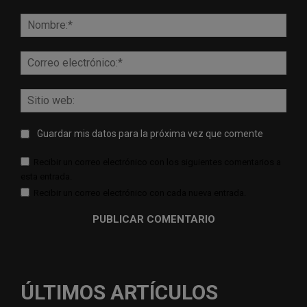
Comentario:
Nomb
Corr
elect
Sitio
web:
Guardar mis datos para la próxima vez que comente
Recibir un correo electrónico con los siguientes comentarios a
esta entrada.
Recibir un correo electrónico con cada nueva entrada.
ÚLTIMOS ARTÍCULOS