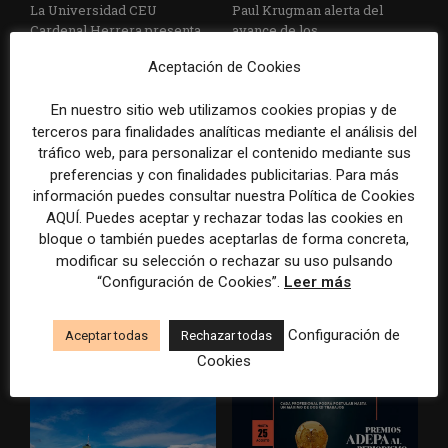
La Universidad CEU
Paul Krugman alerta del
Cardenal Herrera presenta
avance de los
un informe con pautas para
multimillonarios sobre los
Aceptación de Cookies
informar sobre el suicidio
medios y las plataformas
En nuestro sitio web utilizamos cookies propias y de
terceros para finalidades analíticas mediante el análisis del
tráfico web, para personalizar el contenido mediante sus
preferencias y con finalidades publicitarias. Para más
información puedes consultar nuestra Política de Cookies
AQUÍ. Puedes aceptar y rechazar todas las cookies en
bloque o también puedes aceptarlas de forma concreta,
La Marea cierra 2025 con
El Premio Gabo 2026
modificar su selección o rechazar su uso pulsando
superávit, pero su
reconoce cinco historias de
“Configuración de Cookies”.
Leer más
cooperativa pierde 38.542
Brasil, España y El Salvador
euros
sobre el poder, la memoria y
Configuración de
Aceptar todas
Rechazar todas
la violencia
Cookies