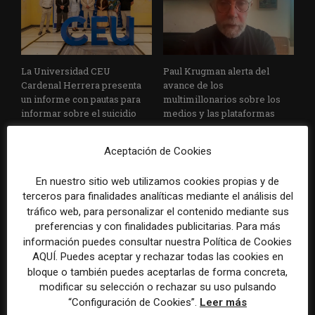
La Universidad CEU
Paul Krugman alerta del
Cardenal Herrera presenta
avance de los
un informe con pautas para
multimillonarios sobre los
informar sobre el suicidio
medios y las plataformas
Aceptación de Cookies
En nuestro sitio web utilizamos cookies propias y de
terceros para finalidades analíticas mediante el análisis del
tráfico web, para personalizar el contenido mediante sus
preferencias y con finalidades publicitarias. Para más
información puedes consultar nuestra Política de Cookies
La Marea cierra 2025 con
El Premio Gabo 2026
AQUÍ. Puedes aceptar y rechazar todas las cookies en
superávit, pero su
reconoce cinco historias de
bloque o también puedes aceptarlas de forma concreta,
cooperativa pierde 38.542
Brasil, España y El Salvador
euros
sobre el poder, la memoria y
modificar su selección o rechazar su uso pulsando
la violencia
“Configuración de Cookies”.
Leer más