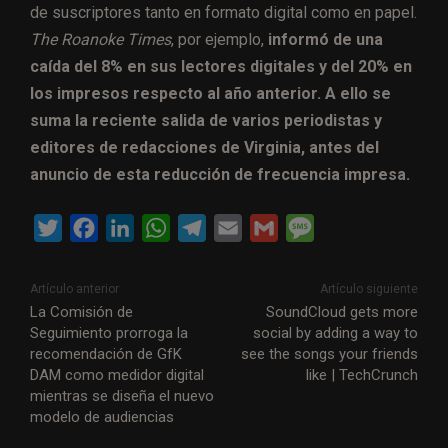
de suscriptores tanto en formato digital como en papel.
The Roanoke Times
, por ejemplo,
informó de una
caída del 8% en sus lectores digitales y del 20% en
los impresos respecto al año anterior. A ello se
suma la reciente salida de varios periodistas y
editores de redacciones de Virginia, antes del
anuncio de esta reducción de frecuencia impresa.
T
F
L
W
T
E
G
M
w
a
i
h
e
m
m
e
i
c
n
a
l
a
a
s
Artículo anterior
Artículo siguiente
t
e
k
t
e
i
i
s
La Comisión de
SoundCloud gets more
Seguimiento prorroga la
social by adding a way to
t
b
e
s
g
l
l
a
recomendación de GfK
see the songs your friends
e
o
d
A
r
g
DAM como medidor digital
like | TechCrunch
r
o
I
p
a
e
mientras se diseña el nuevo
modelo de audiencias
k
n
p
m