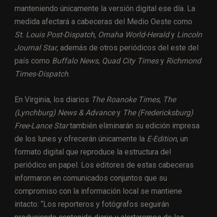
manteniendo únicamente la versión digital ese día. La
medida afectará a cabeceras del Medio Oeste como
St. Louis Post-Dispatch
,
Omaha World-Herald
y
Lincoln
Journal Star
, además de otros periódicos del este del
país como
Buffalo News
,
Quad City Times
y
Richmond
Times-Dispatch
.
En Virginia, los diarios
The Roanoke Times
,
The
(Lynchburg) News & Advance
y
The (Fredericksburg)
Free-Lance Star
también eliminarán su edición impresa
de los lunes y ofrecerán únicamente la
E-Edition
, un
formato digital que reproduce la estructura del
periódico en papel. Los editores de estas cabeceras
informaron en comunicados conjuntos que su
compromiso con la información local se mantiene
intacto: “Los reporteros y fotógrafos seguirán