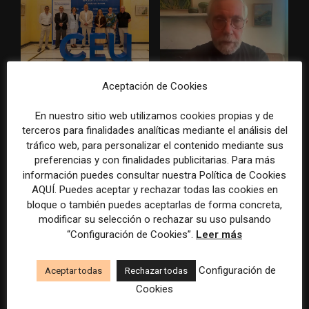
Aceptación de Cookies
La Universidad CEU
Paul Krugman alerta del
Cardenal Herrera presenta
avance de los
un informe con pautas para
multimillonarios sobre los
En nuestro sitio web utilizamos cookies propias y de
informar sobre el suicidio
medios y las plataformas
terceros para finalidades analíticas mediante el análisis del
tráfico web, para personalizar el contenido mediante sus
preferencias y con finalidades publicitarias. Para más
información puedes consultar nuestra Política de Cookies
AQUÍ. Puedes aceptar y rechazar todas las cookies en
bloque o también puedes aceptarlas de forma concreta,
modificar su selección o rechazar su uso pulsando
“Configuración de Cookies”.
Leer más
La Marea cierra 2025 con
El Premio Gabo 2026
superávit, pero su
reconoce cinco historias de
Configuración de
Aceptar todas
Rechazar todas
cooperativa pierde 38.542
Brasil, España y El Salvador
Cookies
euros
sobre el poder, la memoria y