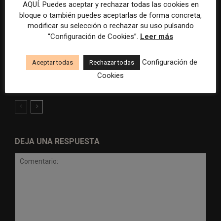
AQUÍ. Puedes aceptar y rechazar todas las cookies en
bloque o también puedes aceptarlas de forma concreta,
modificar su selección o rechazar su uso pulsando
“Configuración de Cookies”.
Leer más
Radio Televisión Madrid
ADEPA crea un premio
Configuración de
establece un sistema de
especial para la mejor
Aceptar todas
Rechazar todas
control para el uso de la
cobertura periodística del
Cookies
inteligencia artificial
Mundial 2026
DEJA UNA RESPUESTA