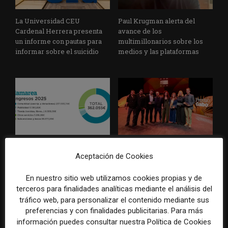
La Universidad CEU
Paul Krugman alerta del
Cardenal Herrera presenta
avance de los
un informe con pautas para
multimillonarios sobre los
informar sobre el suicidio
medios y las plataformas
La Marea cierra 2025 con
El Premio Gabo 2026
Aceptación de Cookies
superávit, pero su
reconoce cinco historias de
cooperativa pierde 38.542
Brasil, España y El Salvador
euros
sobre el poder, la memoria y
En nuestro sitio web utilizamos cookies propias y de
la violencia
terceros para finalidades analíticas mediante el análisis del
tráfico web, para personalizar el contenido mediante sus
preferencias y con finalidades publicitarias. Para más
información puedes consultar nuestra Política de Cookies