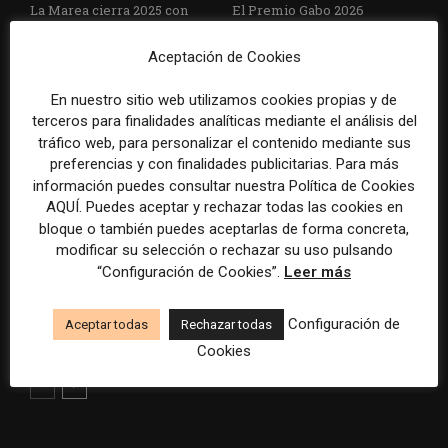
La Marea cierra 2025 con
El Premio Gabo 2026
superávit, pero su
reconoce cinco historias de
cooperativa pierde 38.542
Brasil, España y El Salvador
Aceptación de Cookies
euros
sobre el poder, la memoria y
la violencia
En nuestro sitio web utilizamos cookies propias y de
terceros para finalidades analíticas mediante el análisis del
tráfico web, para personalizar el contenido mediante sus
preferencias y con finalidades publicitarias. Para más
información puedes consultar nuestra Política de Cookies
AQUÍ. Puedes aceptar y rechazar todas las cookies en
bloque o también puedes aceptarlas de forma concreta,
modificar su selección o rechazar su uso pulsando
“Configuración de Cookies”.
Leer más
Radio Televisión Madrid
ADEPA crea un premio
establece un sistema de
especial para la mejor
control para el uso de la
cobertura periodística del
Configuración de
Aceptar todas
Rechazar todas
inteligencia artificial
Mundial 2026
Cookies