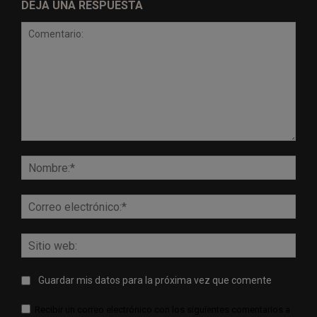
DEJA UNA RESPUESTA
Comentario:
Nomb
Corr
elect
Sitio
web:
Guardar mis datos para la próxima vez que comente
Recibir un correo electrónico con los siguientes comentarios a