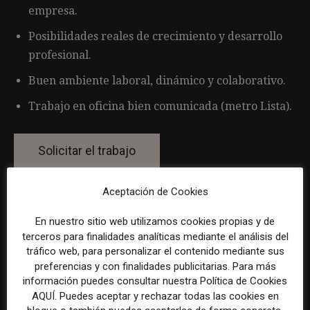
empresa.
Posibilidades reales de crecimiento y desarrollo
profesional.
Buen ambiente laboral, dinámico y colaborativo.
Trabajo en oficina bien comunicada (metro Lista).
Aceptación de Cookies
Por favor, para solicitar este trabajo visita
www.linkedin.com
.
En nuestro sitio web utilizamos cookies propias y de
terceros para finalidades analíticas mediante el análisis del
tráfico web, para personalizar el contenido mediante sus
preferencias y con finalidades publicitarias. Para más
La selección y el tratamiento de la información de estas
información puedes consultar nuestra Política de Cookies
ofertas se ha realizado con la asistencia de herramientas
AQUÍ. Puedes aceptar y rechazar todas las cookies en
de inteligencia artificial, siempre bajo supervisión