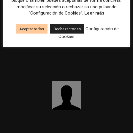
bloque o también puedes aceptarlas de forma concreta,
humana.
modificar su selección o rechazar su uso pulsando
“Configuración de Cookies”.
Leer más
Configuración de
Aceptar todas
Rechazar todas
Cookies
Previous article
Next article
Coordinador/a de marca,
Técnico de comunicación en
comunicación y contenidos en
Madrid
Málaga
REDACCIÓN