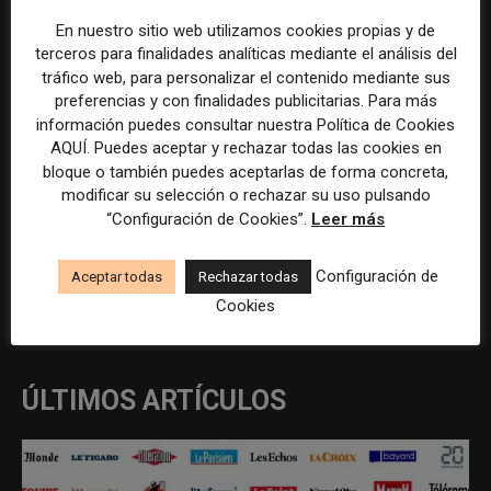
Responsable de Marketing y
Asistente de dirección con
En nuestro sitio web utilizamos cookies propias y de
Comunicación en Albacete
funciones de comunicación en
terceros para finalidades analíticas mediante el análisis del
Madrid
tráfico web, para personalizar el contenido mediante sus
preferencias y con finalidades publicitarias. Para más
información puedes consultar nuestra Política de Cookies
AQUÍ. Puedes aceptar y rechazar todas las cookies en
bloque o también puedes aceptarlas de forma concreta,
modificar su selección o rechazar su uso pulsando
“Configuración de Cookies”.
Leer más
Configuración de
Aceptar todas
Rechazar todas
REDACCIÓN
Cookies
ÚLTIMOS ARTÍCULOS