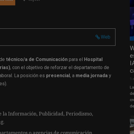
Web
W
e
 de
técnico/a de Comunicación
para el
Hospital
I
rias)
, con el objetivo de reforzar el departamento de
c
aboral. La posición es
presencial
, a
media jornada
y
5 
es).
La
de
cr
de
e la Información, Publicidad, Periodismo,
g.
partamentos o agencias de comunicación.