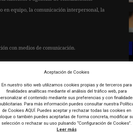
o en equipo, la comunicación interpersonal, la
ación con medios de comunicación.
mpañas de marketing.
Aceptación de Cookies
icación interna.
En nuestro sitio web utilizamos cookies propias y de terceros para
finalidades analíticas mediante el análisis del tráfico web, para
 redes sociales.
personalizar el contenido mediante sus preferencias y con finalidade
os corporativos.
publicitarias. Para más información puedes consultar nuestra Polític
de Cookies AQUÍ. Puedes aceptar y rechazar todas las cookies en
bloque o también puedes aceptarlas de forma concreta, modificar s
selección o rechazar su uso pulsando “Configuración de Cookies”.
Leer más
anitario en expansión y con un modelo de gestión