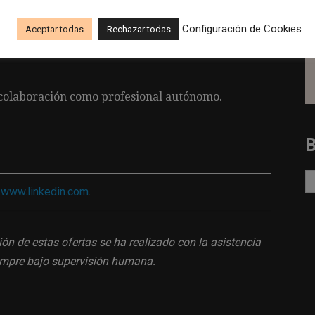
Configuración de Cookies
Aceptar todas
Rechazar todas
sibilidad de prórroga.
o colaboración como profesional autónomo.
a
www.linkedin.com
.
ión de estas ofertas se ha realizado con la asistencia
siempre bajo supervisión humana.