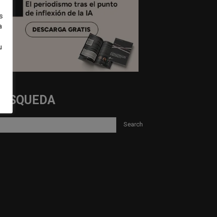
s
a
u
BUSQUEDA