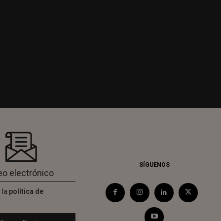
SÍGUENOS
 la
política de
d