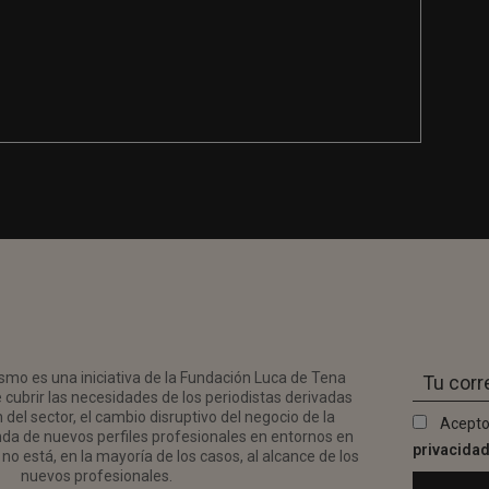
smo es una iniciativa de la Fundación Luca de Tena
 cubrir las necesidades de los periodistas derivadas
del sector, el cambio disruptivo del negocio de la
Acepto
da de nuevos perfiles profesionales en entornos en
privacida
no está, en la mayoría de los casos, al alcance de los
nuevos profesionales.