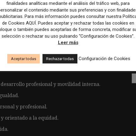
finalidades analíticas mediante el análisis del tráfico web, para
formato (texto y audiovisual).
personalizar el contenido mediante sus preferencias y con finalidade
publicitarias. Para más información puedes consultar nuestra Polític
edes sociales (informes, clipping y analítica).
de Cookies AQUÍ. Puedes aceptar y rechazar todas las cookies en
bloque o también puedes aceptarlas de forma concreta, modificar s
les y digitales para proponer mejoras.
selección o rechazar su uso pulsando “Configuración de Cookies”.
talización e inteligencia artificial.
Leer más
nterés.
Configuración de Cookies
Aceptar todas
Rechazar todas
desarrollo profesional y movilidad interna.
gualdad.
rsonal y profesional.
y orientado a la equidad.
ida.