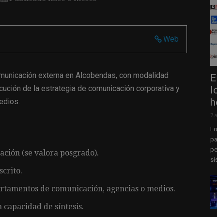
Web
omunicación externa en Alcobendas, con modalidad
E
ecución de la estrategia de comunicación corporativa y
l
h
edios.
7 
Lo
pa
pe
ación (se valora posgrado).
si
scrito.
artamentos de comunicación, agencias o medios.
 capacidad de síntesis.