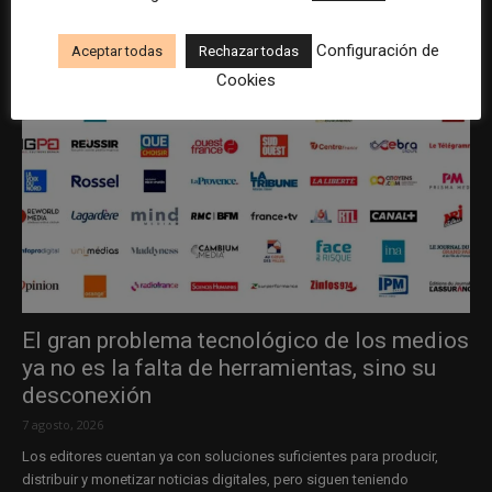
Configuración de
Aceptar todas
Rechazar todas
Cookies
El gran problema tecnológico de los medios
ya no es la falta de herramientas, sino su
desconexión
7 agosto, 2026
Los editores cuentan ya con soluciones suficientes para producir,
distribuir y monetizar noticias digitales, pero siguen teniendo