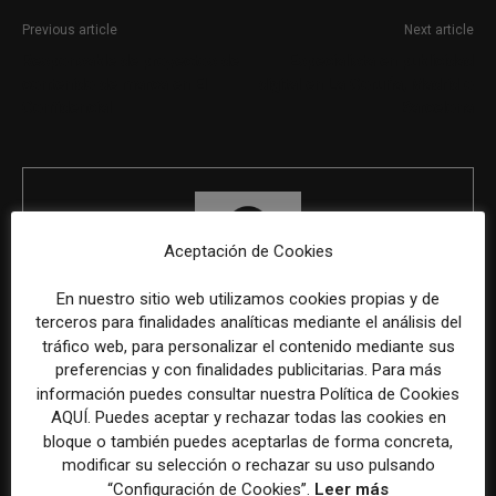
Previous article
Next article
Responsable de proyectos de
Especialista en publicidad
contenido de marca en El
digital en La Coruña, Madrid o
Confidencial
Barcelona
Aceptación de Cookies
En nuestro sitio web utilizamos cookies propias y de
terceros para finalidades analíticas mediante el análisis del
REDACCIÓN
tráfico web, para personalizar el contenido mediante sus
preferencias y con finalidades publicitarias. Para más
información puedes consultar nuestra Política de Cookies
AQUÍ. Puedes aceptar y rechazar todas las cookies en
ÚLTIMOS ARTÍCULOS
bloque o también puedes aceptarlas de forma concreta,
modificar su selección o rechazar su uso pulsando
“Configuración de Cookies”.
Leer más