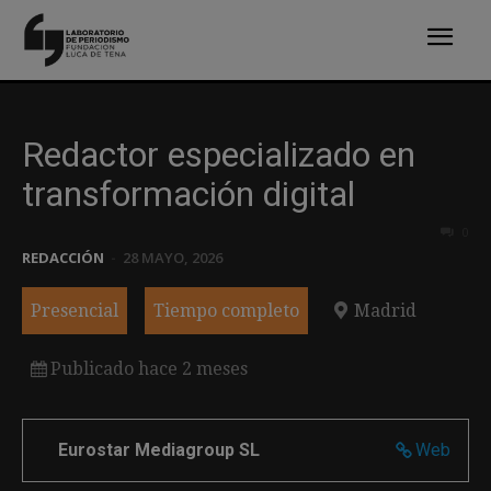
Redactor especializado en
transformación digital
0
REDACCIÓN
-
28 MAYO, 2026
Presencial
Tiempo completo
Madrid
Publicado hace 2 meses
Eurostar Mediagroup SL
Web