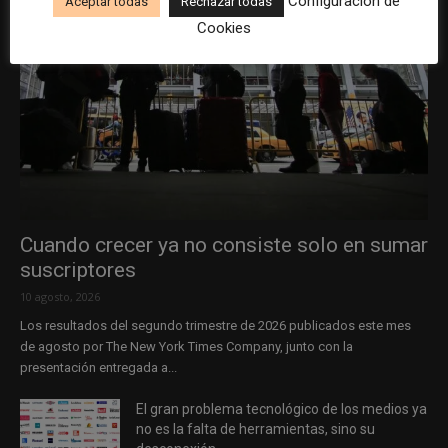
Configuración de
Aceptar todas
Rechazar todas
Cookies
Cuando crecer ya no consiste solo en sumar
suscriptores
10 agosto, 2026
Los resultados del segundo trimestre de 2026 publicados este mes
de agosto por The New York Times Company, junto con la
presentación entregada a...
El gran problema tecnológico de los medios ya
no es la falta de herramientas, sino su