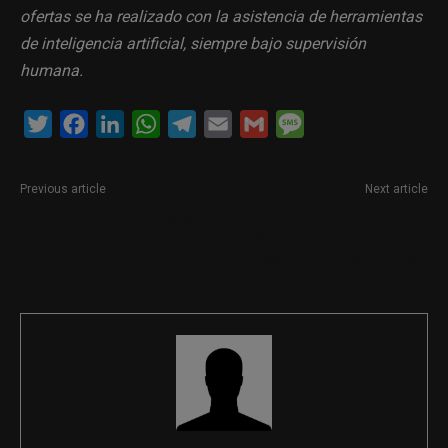
ofertas se ha realizado con la asistencia de herramientas
de inteligencia artificial, siempre bajo supervisión
humana.
Twitter
Facebook
LinkedIn
WhatsApp
Telegram
Email
Gmail
Message
Previous article
Next article
Consultor/a de comunicación
Responsable de comunicación
financiera en Barcelona,
en Madrid, enfocado al sector
deportivo, fitness y salud