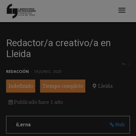
Redactor/a creativo/a en
Lleida
0
REDACCIÓN
-
16 JUNIO, 2025
Indefinido
Tiempo completo
Lleida
Publicado hace 1 año
iLerna
Web