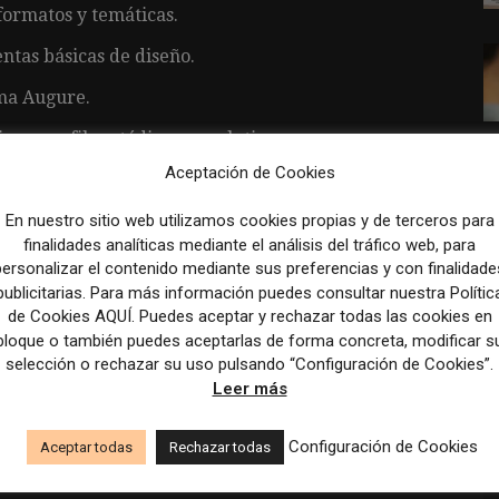
 formatos y temáticas.
ntas básicas de diseño.
rma Augure.
vas, perfil metódico y resolutivo.
Aceptación de Cookies
En nuestro sitio web utilizamos cookies propias y de terceros para
finalidades analíticas mediante el análisis del tráfico web, para
 especializado.
personalizar el contenido mediante sus preferencias y con finalidade
lógicas actuales.
publicitarias. Para más información puedes consultar nuestra Polític
de Cookies AQUÍ. Puedes aceptar y rechazar todas las cookies en
 los viernes y en verano (julio y agosto).
bloque o también puedes aceptarlas de forma concreta, modificar s
selección o rechazar su uso pulsando “Configuración de Cookies”.
iente, en Madrid.
Leer más
Configuración de Cookies
Aceptar todas
Rechazar todas
dizaje dentro de la empresa.