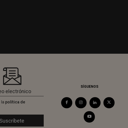
SÍGUENOS
 la
política de
d