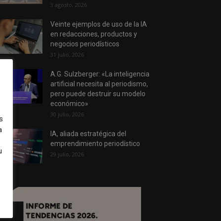
3 agosto, 2026
Veinte ejemplos de uso de la IA
en redacciones, productos y
negocios periodísticos
31 julio, 2026
A.G. Sulzberger: «La inteligencia
artificial necesita al periodismo,
pero puede destruir su modelo
económico»
30 julio, 2026
s
a
IA, aliada estratégica del
emprendimiento periodístico
u
29 julio, 2026