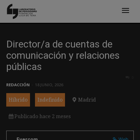
Director/a de cuentas de
comunicación y relaciones
públicas
0
REDACCIÓN
-
18 JUNIO, 2026
Híbrido
Indefinido
Madrid
Publicado hace 2 meses
Evercom
Web