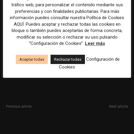
tráfico web, para personalizar el contenido mediante sus
Integración en un equipo comprometido y con alto
preferencias y con finalidades publicitarias. Para más
nivel de talento.
información puedes consultar nuestra Política de Cookies
AQUÍ. Puedes aceptar y rechazar todas las cookies en
Oficina céntrica en Málaga, a 5 minutos de la
bloque o también puedes aceptarlas de forma concreta,
estación María Zambrano.
modificar su selección o rechazar su uso pulsando
“Configuración de Cookies”.
Leer más
La selección y el tratamiento de la información de estas
ofertas se ha realizado con la asistencia de herramientas
Configuración de
Aceptar todas
Rechazar todas
de inteligencia artificial, siempre bajo supervisión
Cookies
humana.
Previous article
Next article
Redactor/a para Maldita.es en
Técnico de eventos y
Madrid
comunicación en Madrid