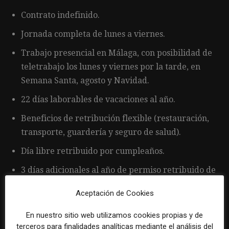
Contrato indefinido.
Jornada completa de lunes a viernes.
Trabajo presencial en Málaga, con posibilidad de
teletrabajo los lunes y viernes por la tarde, en
Semana Santa, agosto y Navidad.
22 días laborables de vacaciones al año.
Beneficios de retribución flexible (restauración,
transporte, guardería y seguro de salud).
Día libre retribuido por cumpleaños.
3 días adicionales al año de permiso retribuido de
libre elección.
Aceptación de Cookies
Clases de yoga y meditación.
En nuestro sitio web utilizamos cookies propias y de
Cantina para desayuno y almuerzo.
terceros para finalidades analíticas mediante el análisis del