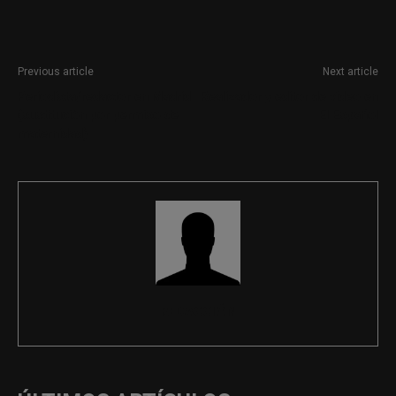
Previous article
Next article
Periodista/redactor en Madrid
Realizador y editor de vídeo en
(sustitución por permiso de
El Español
maternidad)
REDACCIÓN