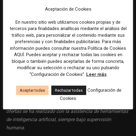
consultoría avanzada.
Aceptación de Cookies
Colaboración con equipos multidisciplinares.
En nuestro sitio web utilizamos cookies propias y de
Paquete retributivo competitivo acorde con la
terceros para finalidades analíticas mediante el análisis del
experiencia aportada.
tráfico web, para personalizar el contenido mediante sus
preferencias y con finalidades publicitarias. Para más
información puedes consultar nuestra Política de Cookies
AQUÍ. Puedes aceptar y rechazar todas las cookies en
bloque o también puedes aceptarlas de forma concreta,
modificar su selección o rechazar su uso pulsando
Por favor, para solicitar este trabajo visita
“Configuración de Cookies”.
Leer más
www.linkedin.com
.
Configuración de
Aceptar todas
Rechazar todas
Cookies
La selección y el tratamiento de la información de estas
ofertas se ha realizado con la asistencia de herramientas
de inteligencia artificial, siempre bajo supervisión
humana.